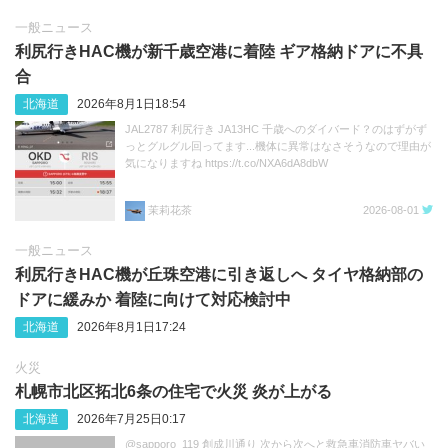
一般ニュース
利尻行きHAC機が新千歳空港に着陸 ギア格納ドアに不具
合
北海道
2026年8月1日18:54
JAL2787 利尻行き JA13HC 千歳へのダイバード？のはずがず
っとグルグル回ってます...機体に異常はなさそうなので理由が
気になりますね https://t.co/NXA6dA8dbW
茉莉花茶
2026-08-01
一般ニュース
利尻行きHAC機が丘珠空港に引き返しへ タイヤ格納部の
ドアに緩みか 着陸に向けて対応検討中
北海道
2026年8月1日17:24
火災
札幌市北区拓北6条の住宅で火災 炎が上がる
北海道
2026年7月25日0:17
@sapporo_119 創成川通り 次から次へと救急車消防車ヤバい