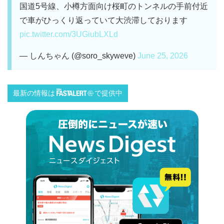
国道5号線、小樽方面向け桜町のトンネルの手前付近
で車がひっくり返っていて大渋滞しております
pic.twitter.com/3UGiubLXLd
— しんちゃん (@soro_skyweve)
June 25, 2026
最新の情報は
で提供中