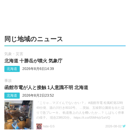
同じ地域のニュース
気象・災害
北海道 十勝岳が噴火 気象庁
北海道
2026年8月6日14:39
事故
函館市電が人と接触 1人意識不明 北海道
北海道
2026年8月2日23:52
「こりゃ…マズイんでないかい？」 #函館市電 松風町発22時
49分発、湯の川行き8010号。 …突如、五稜郭公園前を出た辺
りで急ブレーキ。 軌道敷上の人を轢いたか…？ しばらく停車
の様子。 現在23時20分。 https://t.co/05MHqV1wVQ
hide‐GS
2026-08-02