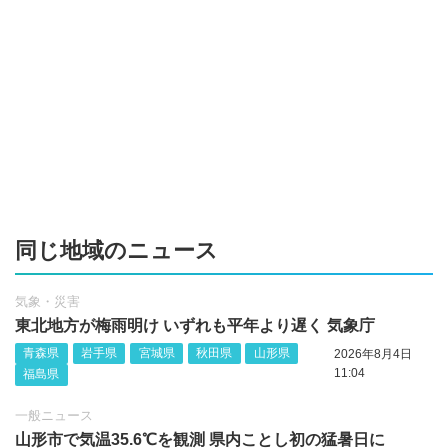
同じ地域のニュース
気象・災害
東北地方が梅雨明け いずれも平年より遅く 気象庁
青森県
岩手県
宮城県
秋田県
山形県
2026年8月4日
11:04
福島県
一般ニュース
山形市で気温35.6℃を観測 県内ことし初の猛暑日に