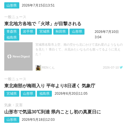
山形県
2026年7月15日13:51
一般ニュース
東北地方各地で「火球」が目撃される
青森県
岩手県
宮城県
秋田県
山形県
2026年7月10日
3:04
福島県
宮城県名取市上空、南の空から北にかけて流れ星のようなもの
を見た！ 青白くて、火花みたいなものも散ってるように見え
た！
RENくん
2026-07-10
一般ニュース
東北南部が梅雨入り 平年より8日遅く 気象庁
宮城県
山形県
福島県
2026年6月20日11:05
気象・災害
山形市で気温30℃到達 県内ことし初の真夏日に
山形県
2026年5月18日12:03