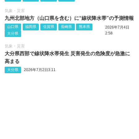
気象・災害
九州北部地方（山口県を含む）に“線状降水帯”の予測情報
山口県
福岡県
佐賀県
長崎県
熊本県
2026年7月4日
2:58
大分県
気象・災害
大分県西部で線状降水帯発生 災害発生の危険度が急激に
高まる
大分県
2026年7月2日3:11