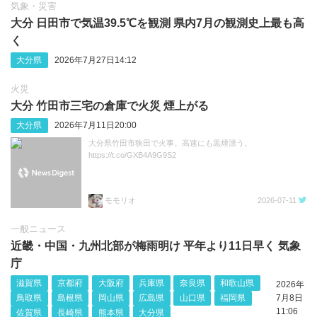
気象・災害
大分 日田市で気温39.5℃を観測 県内7月の観測史上最も高
く
大分県
2026年7月27日14:12
火災
大分 竹田市三宅の倉庫で火災 煙上がる
大分県
2026年7月11日20:00
大分県竹田市狭田で火事。高速にも黒煙漂う。
https://t.co/GXB4A9G9S2
モモリオ
2026-07-11
一般ニュース
近畿・中国・九州北部が梅雨明け 平年より11日早く 気象
庁
滋賀県
京都府
大阪府
兵庫県
奈良県
和歌山県
2026年
鳥取県
島根県
岡山県
広島県
山口県
福岡県
7月8日
11:06
佐賀県
長崎県
熊本県
大分県