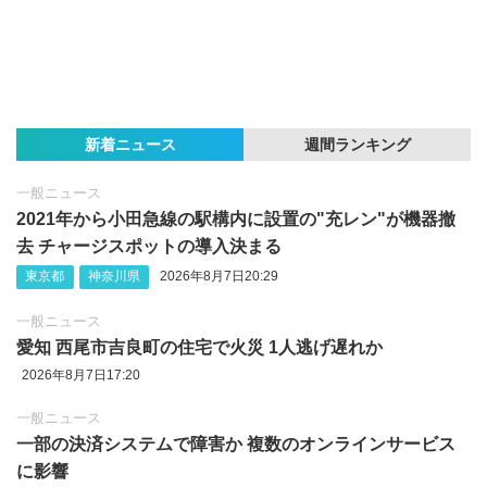
新着ニュース
週間ランキング
一般ニュース
2021年から小田急線の駅構内に設置の"充レン"が機器撤
去 チャージスポットの導入決まる
東京都
神奈川県
2026年8月7日20:29
一般ニュース
愛知 西尾市吉良町の住宅で火災 1人逃げ遅れか
2026年8月7日17:20
一般ニュース
一部の決済システムで障害か 複数のオンラインサービス
に影響