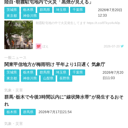
陸自･朝霞駐屯地内で火災「黒煙が見える」
茨城県
栃木県
群馬県
埼玉県
千葉県
2026年7月20日
12:33
東京都
神奈川県
朝霞駐屯地の中で火災発生してます https://t.co/8Tkyo4vA0p
ぼえ
2026-07-20
一般ニュース
関東甲信地方が梅雨明け 平年より1日遅く 気象庁
茨城県
栃木県
群馬県
埼玉県
千葉県
2026年7月20
日11:03
東京都
神奈川県
山梨県
長野県
気象・災害
群馬･栃木で今後3時間以内に"線状降水帯"が発生するおそ
れ
栃木県
群馬県
2026年7月17日21:54
気象・災害