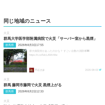
同じ地域のニュース
火災
群馬大学医学部附属病院で火災「サーバー室から黒煙」
群馬県
2026年8月3日17:55
群大病院何かあったのかな？ すごい台数の消防車🚒
https://t.co/5dcLA5KrWw
早起きjiji
2026-08-03
火災
群馬 藤岡市藤岡で火災 黒煙上がる
群馬県
2026年8月2日12:33
火災