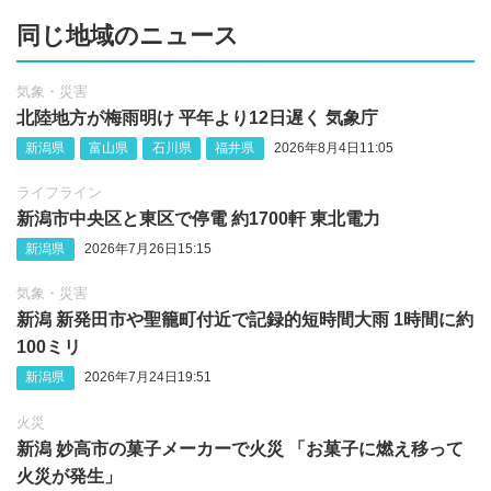
同じ地域のニュース
気象・災害
北陸地方が梅雨明け 平年より12日遅く 気象庁
新潟県
富山県
石川県
福井県
2026年8月4日11:05
ライフライン
新潟市中央区と東区で停電 約1700軒 東北電力
新潟県
2026年7月26日15:15
気象・災害
新潟 新発田市や聖籠町付近で記録的短時間大雨 1時間に約
100ミリ
新潟県
2026年7月24日19:51
火災
新潟 妙高市の菓子メーカーで火災 「お菓子に燃え移って
火災が発生」