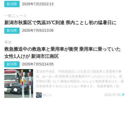
新潟県
2026年7月23日2:13
一般ニュース
新潟市秋葉区で気温35℃到達 県内ことし初の猛暑日に
新潟県
2026年7月9日13:09
事故
救急搬送中の救急車と乗用車が衝突 乗用車に乗っていた
女性1人けが 新潟市江南区
新潟県
2026年7月5日14:05
新潟市中央区、市民病院近くの交差点で救急車と普通車の事
故、あーあっ😓 救急車は患者搬送中だったみたいだから、絶
対BMが悪いな？ 職場が病院近いからよく救急車通るけど、最
近救急車来てるのに止まらない車多すぎ。 救急車優先！絶
対！！ https://t.co/3n36g2eYRP
ゆにゃ
2026-07-05