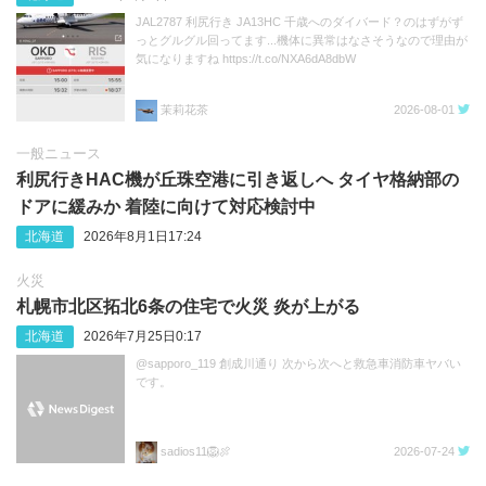
JAL2787 利尻行き JA13HC 千歳へのダイバード？のはずがず
っとグルグル回ってます...機体に異常はなさそうなので理由が
気になりますね https://t.co/NXA6dA8dbW
茉莉花茶
2026-08-01
一般ニュース
利尻行きHAC機が丘珠空港に引き返しへ タイヤ格納部の
ドアに緩みか 着陸に向けて対応検討中
北海道
2026年8月1日17:24
火災
札幌市北区拓北6条の住宅で火災 炎が上がる
北海道
2026年7月25日0:17
@sapporo_119 創成川通り 次から次へと救急車消防車ヤバい
です。
sadios11🦁🍖
2026-07-24