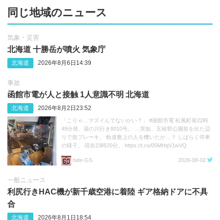
同じ地域のニュース
気象・災害
北海道 十勝岳が噴火 気象庁
北海道
2026年8月6日14:39
事故
函館市電が人と接触 1人意識不明 北海道
北海道
2026年8月2日23:52
「こりゃ…マズイんでないかい？」 #函館市電 松風町発22時
49分発、湯の川行き8010号。 …突如、五稜郭公園前を出た辺
りで急ブレーキ。 軌道敷上の人を轢いたか…？ しばらく停車
の様子。 現在23時20分。 https://t.co/05MHqV1wVQ
hide‐GS
2026-08-02
一般ニュース
利尻行きHAC機が新千歳空港に着陸 ギア格納ドアに不具
合
北海道
2026年8月1日18:54