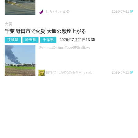
しろやしゃ🍙🥀
2026-07-21
火災
千葉 野田市で火災 大量の黒煙上がる
茨城県
埼玉県
千葉県
2026年7月21日13:35
煙が……😱 https://t.co/0FSra5loxg
越谷(こしがや)のあきらちゃん
2026-07-21