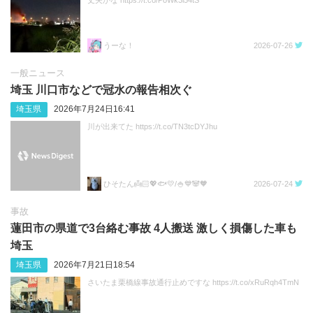
丈夫かな https://t.co/PoWk3i54tS
うーな！
2026-07-26
一般ニュース
埼玉 川口市などで冠水の報告相次ぐ
埼玉県
2026年7月24日16:41
川が出来てた https://t.co/TN3tcDYJhu
ひそたん👼🏻💖🐟️💛/🍚💙🐼🧡
2026-07-24
事故
蓮田市の県道で3台絡む事故 4人搬送 激しく損傷した車も
埼玉
埼玉県
2026年7月21日18:54
さいたま栗橋線事故通行止めですな https://t.co/xRuRqh4TmN