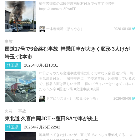
蒲生岩槻線の県民健康福祉村付近で火事で渋滞中
https://t.co/cvnL8FwnFF
一本柳光唏（ぽんやな）
2026-08-08
事故
国道17号で3台絡む事故 軽乗用車が大きく変形 3人けが
埼玉･北本市
埼玉県
2026年8月6日13:31
昨日からやたら交通事故現場に出くわすなぁ😱 国道17号、埼
玉県鴻巣付近、「深井交差点」で交通事故。片側潰しているの
で、熊谷方面は激しい渋滞。 軽のドライバーは生きているの
だろうか😓 #国道17号 #交通事故 #渋滞
https://t.co/sGeXdbCMfk
ドアにヤスミ×３「駅員ボヤキ垢」
2026-08-06
火災
事故
東北道 久喜白岡JCT～蓮田SAで車が炎上
埼玉県
2026年7月26日22:42
地元帰ってきたはいいが、東北道でめっちゃ車燃えてる… 大