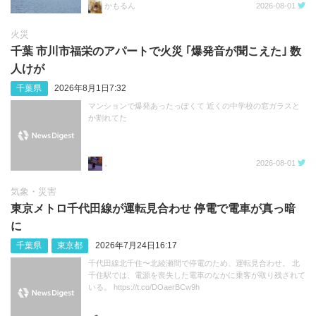
かもるん
2026-08-01
火災
千葉 市川市福栄のアパートで火災 ｢爆発音が聞こえた｣ 数
人けが
千葉県
2026年8月1日7:32
マンションで爆発あったっぽくて 近くの中学校の窓ガラスと
か割れてた
。
2026-08-01
気象・災害
東京メトロ千代田線が運転見合わせ 停電で電車が真っ暗
に
千葉県
東京都
2026年7月24日16:17
千代田線北千住〜北綾瀬間で停電のため、運転見合わせ。 北
千住駅では、電源を喪失した電車のなかに乗客が取り残されて
いる。 https://t.co/DOaerBCw9h