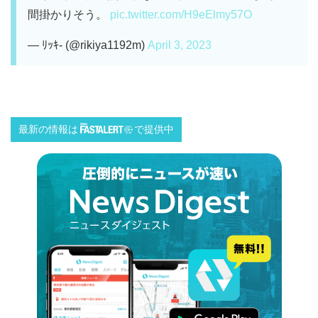
間掛かりそう。
pic.twitter.com/H9eElmy57O
— ﾘｯｷ- (@rikiya1192m)
April 3, 2023
最新の情報は
で提供中