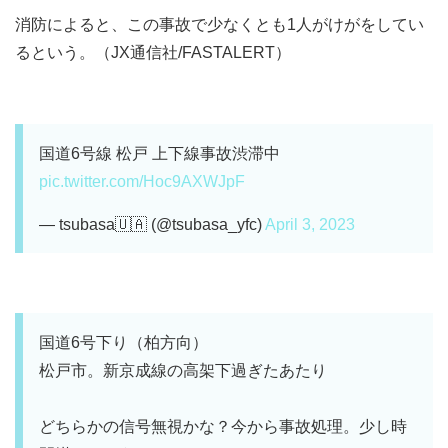
消防によると、この事故で少なくとも1人がけがをしてい
るという。（JX通信社/FASTALERT）
国道6号線 松戸 上下線事故渋滞中
pic.twitter.com/Hoc9AXWJpF
— tsubasa🇺🇦 (@tsubasa_yfc)
April 3, 2023
国道6号下り（柏方向）
松戸市。新京成線の高架下過ぎたあたり
どちらかの信号無視かな？今から事故処理。少し時