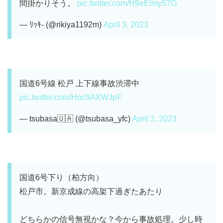
間掛かりそう。
pic.twitter.com/H9eElmy57O
— ﾘｯｷ- (@rikiya1192m)
April 3, 2023
国道6号線 松戸 上下線事故渋滞中
pic.twitter.com/Hoc9AXWJpF
— tsubasa🇺🇦 (@tsubasa_yfc)
April 3, 2023
国道6号下り（柏方向）
松戸市。新京成線の高架下過ぎたあたり
どちらかの信号無視かな？今から事故処理。少し時