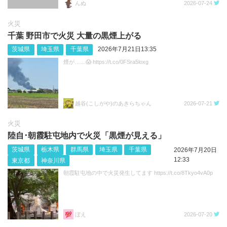
んぬ
2026-07-24
火災
千葉 野田市で火災 大量の黒煙上がる
茨城県
埼玉県
千葉県
2026年7月21日13:35
煙が……😱 https://t.co/0FSra5loxg
越谷(こしがや)のあきらちゃん
2026-07-21
火災
陸自･朝霞駐屯地内で火災「黒煙が見える」
茨城県
栃木県
群馬県
埼玉県
千葉県
2026年7月20日
12:33
東京都
神奈川県
朝霞駐屯地の中で火災発生してます https://t.co/8Tkyo4vA0p
ぼえ
2026-07-20