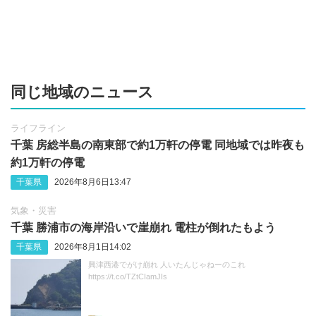
同じ地域のニュース
ライフライン
千葉 房総半島の南東部で約1万軒の停電 同地域では昨夜も
約1万軒の停電
千葉県
2026年8月6日13:47
気象・災害
千葉 勝浦市の海岸沿いで崖崩れ 電柱が倒れたもよう
千葉県
2026年8月1日14:02
興津西港でがけ崩れ 人いたんじゃねーのこれ
https://t.co/TZtCIamJIs