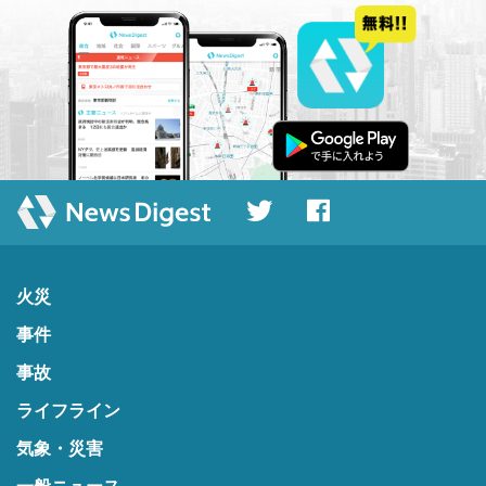
火災
事件
事故
ライフライン
気象・災害