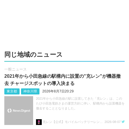
同じ地域のニュース
一般ニュース
2021年から小田急線の駅構内に設置の"充レン"が機器撤
去 チャージスポットの導入決まる
東京都
神奈川県
2026年8月7日20:29
2021年から小田急線の駅に設置してきた「充レン」は、この
たび小田急電鉄さまの運営方針に伴い、駅構内から設置機器を
撤去することとなりました。
充レン【公式】モバイルバッテリーレンタル
2026-08-07