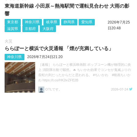
東海道新幹線 小田原～熱海駅間で運転見合わせ 大雨の影
響
東京都
神奈川県
岐阜県
静岡県
愛知県
2026年7月25
日20:48
滋賀県
京都府
大阪府
火災
ららぽーと横浜で火災通報 「煙が充満している」
神奈川県
2026年7月24日21:20
［速報］ ららぽーと横浜映画館 ポップコーン機が物理的に炎
上 消防隊出動で騒然。🔥 ちいかわ効果でコンセが鬼滅ぶりの
長蛇の列だったからだと思われる。 #ちいかわ #映画ちいか
わ https://t.co/HK2ivZFE2B
OTLです。
2026-07-24