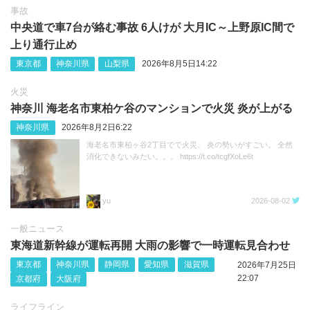
事故
中央道で車7台が絡む事故 6人けが 大月IC～上野原IC間で
上り通行止め
東京都
神奈川県
山梨県
2026年8月5日14:22
火災
神奈川 海老名市東柏ケ谷のマンションで火災 炎が上がる
神奈川県
2026年8月2日6:22
海老名市東柏ヶ谷2丁目でで火災。 炎の勢いがすごい。 全然
消化できないみたい。。。 https://t.co/tcgfXoLe6t
yu
2026-08-02
一般ニュース
東海道新幹線が運転再開 大雨の影響で一時運転見合わせ
東京都
神奈川県
静岡県
愛知県
滋賀県
2026年7月25日
22:07
京都府
大阪府
ライフライン