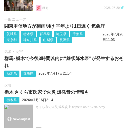
ぼえ
2026-07-20
一般ニュース
関東甲信地方が梅雨明け 平年より1日遅く 気象庁
茨城県
栃木県
群馬県
埼玉県
千葉県
2026年7月20
日11:03
東京都
神奈川県
山梨県
長野県
気象・災害
群馬･栃木で今後3時間以内に"線状降水帯"が発生するおそ
れ
栃木県
群馬県
2026年7月17日21:54
火災
栃木 さくら市氏家で火災 爆発音の情報も
栃木県
2026年7月16日3:14
さくら市で火災 爆発炎上 https://t.co/XBV7lXPVcy