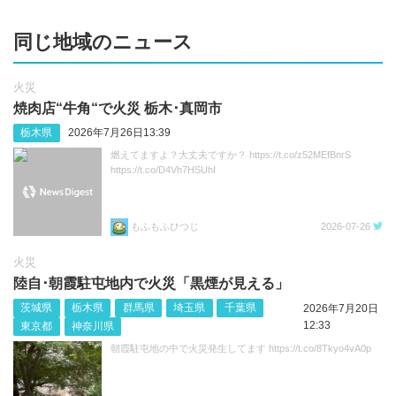
同じ地域のニュース
火災
焼肉店“牛角“で火災 栃木･真岡市
栃木県
2026年7月26日13:39
燃えてますよ？大丈夫ですか？ https://t.co/z52MEfBnrS
https://t.co/D4Vh7HSUhI
もふもふひつじ
2026-07-26
火災
陸自･朝霞駐屯地内で火災「黒煙が見える」
茨城県
栃木県
群馬県
埼玉県
千葉県
2026年7月20日
12:33
東京都
神奈川県
朝霞駐屯地の中で火災発生してます https://t.co/8Tkyo4vA0p