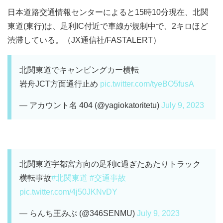
日本道路交通情報センターによると15時10分現在、北関
東道(東行)は、足利IC付近で車線が規制中で、2キロほど
渋滞している。（JX通信社/FASTALERT）
北関東道でキャンピングカー横転
岩舟JCT方面通行止め
pic.twitter.com/tyeBO5fusA
— アカウント名 404 (@yagiokatoritetu)
July 9, 2023
北関東道宇都宮方向の足利ic過ぎたあたりトラック
横転事故
#北関東道
#交通事故
pic.twitter.com/4j50JKNvDY
— らんち王みぶ (@346SENMU)
July 9, 2023