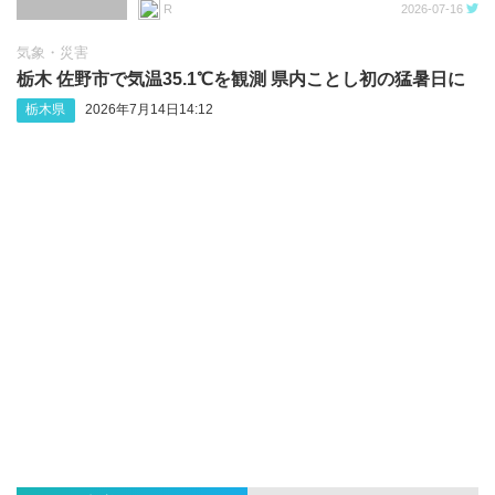
R
2026-07-16
気象・災害
栃木 佐野市で気温35.1℃を観測 県内ことし初の猛暑日に
栃木県
2026年7月14日14:12