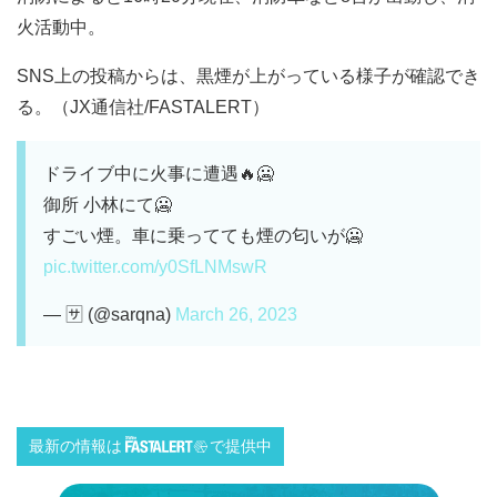
火活動中。
SNS上の投稿からは、黒煙が上がっている様子が確認でき
る。（JX通信社/FASTALERT）
ドライブ中に火事に遭遇🔥🥶
御所 小林にて🥶
すごい煙。車に乗ってても煙の匂いが🥶
pic.twitter.com/y0SfLNMswR
— 🈂️ (@sarqna)
March 26, 2023
最新の情報は
で提供中