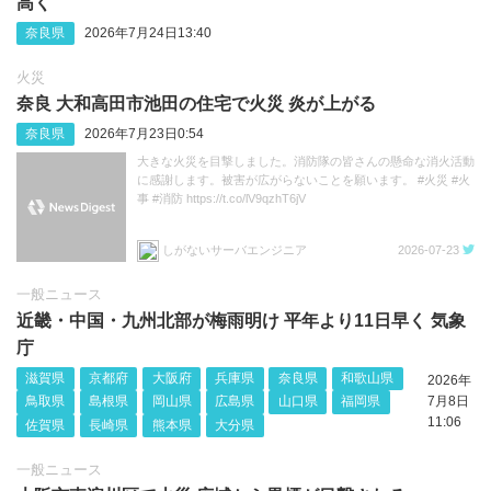
高く
奈良県
2026年7月24日13:40
火災
奈良 大和高田市池田の住宅で火災 炎が上がる
奈良県
2026年7月23日0:54
大きな火災を目撃しました。消防隊の皆さんの懸命な消火活動
に感謝します。被害が広がらないことを願います。 #火災 #火
事 #消防 https://t.co/lV9qzhT6jV
しがないサーバエンジニア
2026-07-23
一般ニュース
近畿・中国・九州北部が梅雨明け 平年より11日早く 気象
庁
滋賀県
京都府
大阪府
兵庫県
奈良県
和歌山県
2026年
鳥取県
島根県
岡山県
広島県
山口県
福岡県
7月8日
11:06
佐賀県
長崎県
熊本県
大分県
一般ニュース