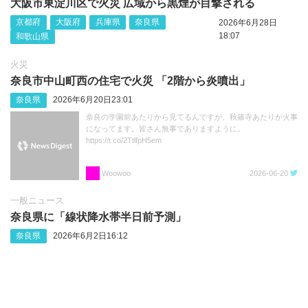
大阪市東淀川区で火災 広域から黒煙が目撃される
京都府
大阪府
兵庫県
奈良県
2026年6月28日
18:07
和歌山県
火災
奈良市中山町西の住宅で火災 「2階から炎噴出」
奈良県
2026年6月20日23:01
奈良の学園前あたりから見てるんですが、秋篠寺あたりが火事
になってます。皆さん無事でありますように。
https://t.co/2TtlfpH5em
Woowoo
2026-06-20
一般ニュース
奈良県に「線状降水帯半日前予測」
奈良県
2026年6月2日16:12