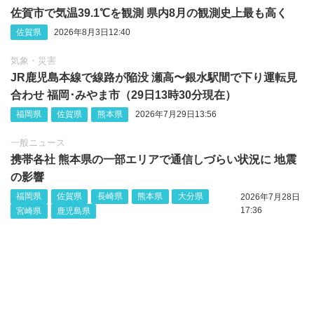
佐賀市で気温39.1℃を観測 県内8月の観測史上最も高く
佐賀県
2026年8月3日12:40
気象・災害
JR鹿児島本線で線路が陥没 瀬高〜銀水駅間で下り運転見
合わせ 福岡･みやま市（29日13時30分現在）
福岡県
佐賀県
熊本県
2026年7月29日13:56
一般ニュース
携帯各社 熊本県の一部エリアで通信しづらい状況に 地震
の影響
福岡県
佐賀県
長崎県
熊本県
大分県
2026年7月28日
17:36
宮崎県
鹿児島県