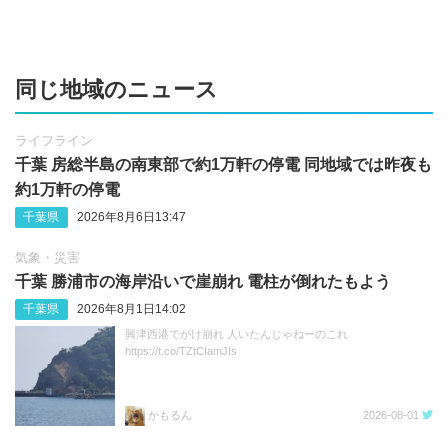
同じ地域のニュース
ライフライン
千葉 房総半島の南東部で約1万軒の停電 同地域では昨夜も
約1万軒の停電
千葉県
2026年8月6日13:47
気象・災害
千葉 勝浦市の海岸沿いで崖崩れ 電柱が倒れたもよう
千葉県
2026年8月1日14:02
興津西港でがけ崩れ 人いたんじゃねーのこれ
https://t.co/TZtCIamJIs
かもるん
2026-08-01