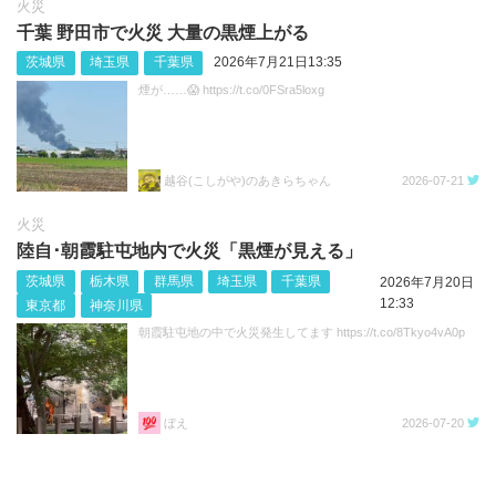
火災
千葉 野田市で火災 大量の黒煙上がる
茨城県
埼玉県
千葉県
2026年7月21日13:35
煙が……😱 https://t.co/0FSra5loxg
越谷(こしがや)のあきらちゃん
2026-07-21
火災
陸自･朝霞駐屯地内で火災「黒煙が見える」
茨城県
栃木県
群馬県
埼玉県
千葉県
2026年7月20日
12:33
東京都
神奈川県
朝霞駐屯地の中で火災発生してます https://t.co/8Tkyo4vA0p
ぼえ
2026-07-20