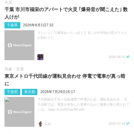
火災
千葉 市川市福栄のアパートで火災 ｢爆発音が聞こえた｣ 数
人けが
千葉県
2026年8月1日7:32
マンションで爆発あったっぽくて 近くの中学校の窓ガラスと
か割れてた
。
2026-08-01
気象・災害
東京メトロ千代田線が運転見合わせ 停電で電車が真っ暗
に
千葉県
東京都
2026年7月24日16:17
千代田線北千住〜北綾瀬間で停電のため、運転見合わせ。 北
千住駅では、電源を喪失した電車のなかに乗客が取り残されて
いる。 https://t.co/DOaerBCw9h
んぬ
2026-07-24