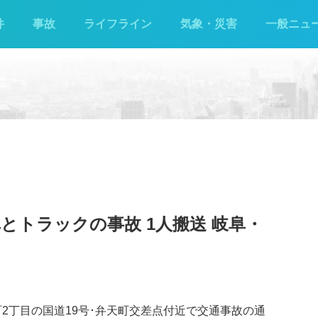
件
事故
ライフライン
気象・災害
一般ニュ
とトラックの事故 1人搬送 岐阜・
町2丁目の国道19号･弁天町交差点付近で交通事故の通