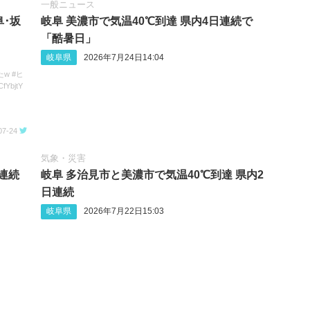
一般ニュース
阜･坂
岐阜 美濃市で気温40℃到達 県内4日連続で
「酷暑日」
岐阜県
2026年7月24日14:04
w #ヒ
fYbjtY
07-24
気象・災害
日連続
岐阜 多治見市と美濃市で気温40℃到達 県内2
日連続
岐阜県
2026年7月22日15:03