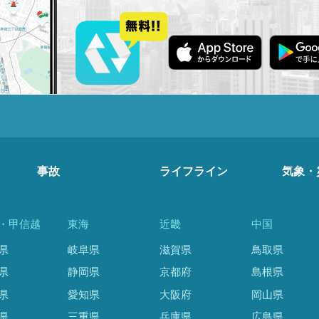
事故
ライフライン
気象・
・甲信越
東海
近畿
中国
県
岐阜県
滋賀県
鳥取県
県
静岡県
京都府
島根県
県
愛知県
大阪府
岡山県
県
三重県
兵庫県
広島県