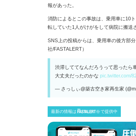
報があった。
消防によるとこの事故は、乗用車に10
転していた1人がけがをして病院に搬送
SNS上の投稿からは、乗用車の後方部
社/FASTALERT）
渋滞しててなんだろうって思ったら車
大丈夫だったのかな
pic.twitter.com
— さっしぃ@築古空き家再生家 (@masa_
最新の情報は
で提供中