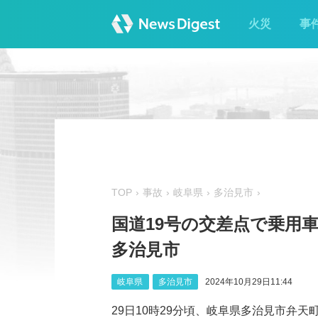
火災
事
TOP
事故
岐阜県
多治見市
国道19号の交差点で乗用車
多治見市
岐阜県
多治見市
2024年10月29日11:44
29日10時29分頃、岐阜県多治見市弁天