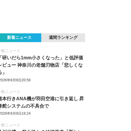
新着ニュース
週間ランキング
一般ニュース
「研いだら1mm小さくなった」と低評価
レビュー 神奈川の老舗刃物店「悲しくな
る」
2026年8月8日20:56
一般ニュース
熊本行きANA機が羽田空港に引き返し 昇
降舵システムの不具合で
2026年8月8日16:24
一般ニュース