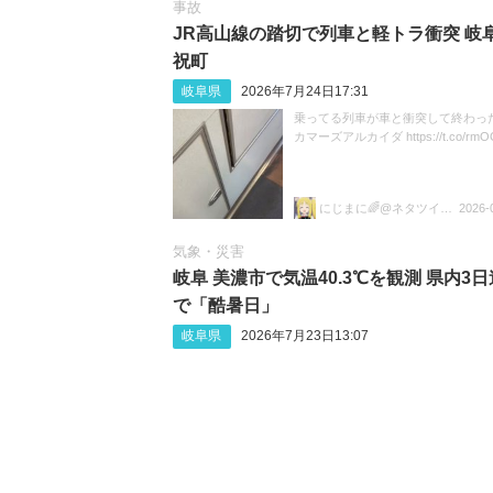
事故
JR高山線の踏切で列車と軽トラ衝突 岐
祝町
岐阜県
2026年7月24日17:31
乗ってる列車が車と衝突して終わった
カマーズアルカイダ https://t.co/rmOC
にじまに🌈@ネタツイ&尖閣部🥳🥳
2026-
気象・災害
岐阜 美濃市で気温40.3℃を観測 県内3
で「酷暑日」
岐阜県
2026年7月23日13:07