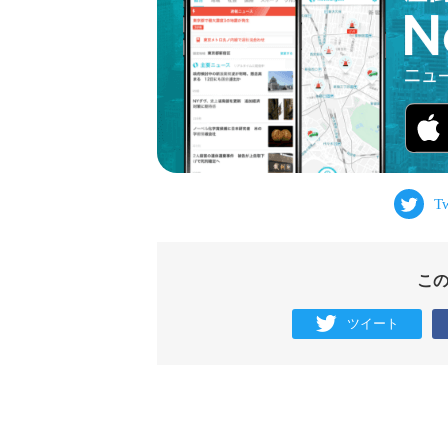
こ
ツイート