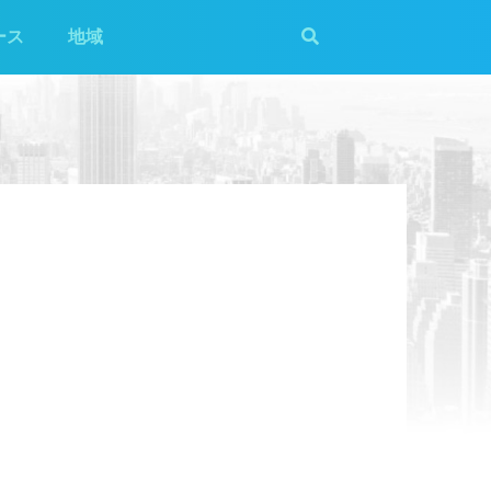
ース
地域