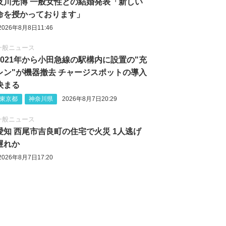
及川光博 一般女性との結婚発表「新しい
命を授かっております」
2026年8月8日11:46
一般ニュース
2021年から小田急線の駅構内に設置の"充
レン"が機器撤去 チャージスポットの導入
決まる
東京都
神奈川県
2026年8月7日20:29
一般ニュース
愛知 西尾市吉良町の住宅で火災 1人逃げ
遅れか
2026年8月7日17:20