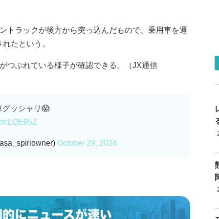
トントラックが後方から突っ込んだもので、乗用車を運
されたという。
分がつぶれている様子が確認できる。（JX通信
グッシャリ😱
/82rcLQE95Z
spiriowner)
October 29, 2024