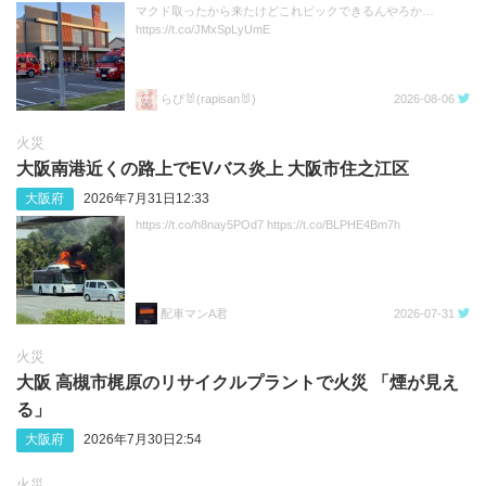
マクド取ったから来たけどこれピックできるんやろか…
https://t.co/JMxSpLyUmE
らぴ🐰(rapisan🐰)
2026-08-06
火災
大阪南港近くの路上でEVバス炎上 大阪市住之江区
大阪府
2026年7月31日12:33
https://t.co/h8nay5POd7 https://t.co/BLPHE4Bm7h
配車マンA君
2026-07-31
火災
大阪 高槻市梶原のリサイクルプラントで火災 「煙が見え
る」
大阪府
2026年7月30日2:54
火災