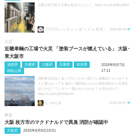
大阪の地下鉄で火事が起きたらしい。 https://t.co/LdUikLAtG6
🇯🇵🇺🇦シ ョ ボ ー ン @ う ど ん 県 民💙💛
2026-08-08
火災
近畿車輛の工場で火災 「塗装ブースが燃えている」 大阪･
東大阪市
滋賀県
京都府
大阪府
兵庫県
奈良県
2026年8月7日
17:11
和歌山県
消防車10台近く走って行ったなー思たら 徳庵辺りからモクモ
クと煙上がってる 細かい場所知らんけど稲田本町から今津北
辺りかな？ ワンチャン通られへんかも？ お気を付けて
https://t.co/niJRZWbsHH
なつめん@
2026-08-07
事故
大阪 枚方市のマクドナルドで異臭 消防が確認中
大阪府
2026年8月6日19:01