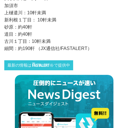
加須市
上樋遣川：10軒未満
新利根１丁目： 10軒未満
砂原：約40軒
道目：約40軒
古川１丁目：10軒未満
細間：約190軒 （JX通信社/FASTALERT）
最新の情報は
で提供中