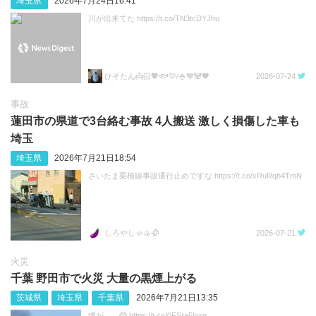
埼玉県
2026年7月24日16:41
川が出来てた https://t.co/TN3tcDYJhu
ひそたん👼🏻💖🐟️💛/🍚💙🐼🧡
2026-07-24
事故
蓮田市の県道で3台絡む事故 4人搬送 激しく損傷した車も
埼玉
埼玉県
2026年7月21日18:54
さいたま栗橋線事故通行止めですな https://t.co/xRuRqh4TmN
しろやしゃ🍙🥀
2026-07-21
火災
千葉 野田市で火災 大量の黒煙上がる
茨城県
埼玉県
千葉県
2026年7月21日13:35
煙が……😱 https://t.co/0FSra5loxg