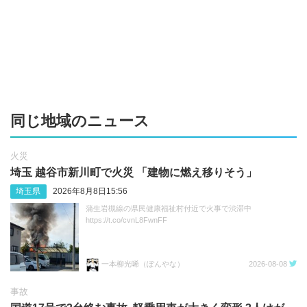
同じ地域のニュース
火災
埼玉 越谷市新川町で火災 「建物に燃え移りそう」
埼玉県
2026年8月8日15:56
蒲生岩槻線の県民健康福祉村付近で火事で渋滞中
https://t.co/cvnL8FwnFF
一本柳光唏（ぽんやな）
2026-08-08
事故