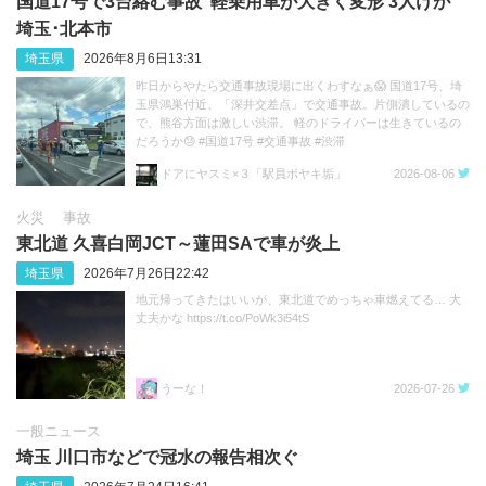
国道17号で3台絡む事故 軽乗用車が大きく変形 3人けが
埼玉･北本市
埼玉県
2026年8月6日13:31
昨日からやたら交通事故現場に出くわすなぁ😱 国道17号、埼
玉県鴻巣付近、「深井交差点」で交通事故。片側潰しているの
で、熊谷方面は激しい渋滞。 軽のドライバーは生きているの
だろうか😓 #国道17号 #交通事故 #渋滞
https://t.co/sGeXdbCMfk
ドアにヤスミ×３「駅員ボヤキ垢」
2026-08-06
火災
事故
東北道 久喜白岡JCT～蓮田SAで車が炎上
埼玉県
2026年7月26日22:42
地元帰ってきたはいいが、東北道でめっちゃ車燃えてる… 大
丈夫かな https://t.co/PoWk3i54tS
うーな！
2026-07-26
一般ニュース
埼玉 川口市などで冠水の報告相次ぐ