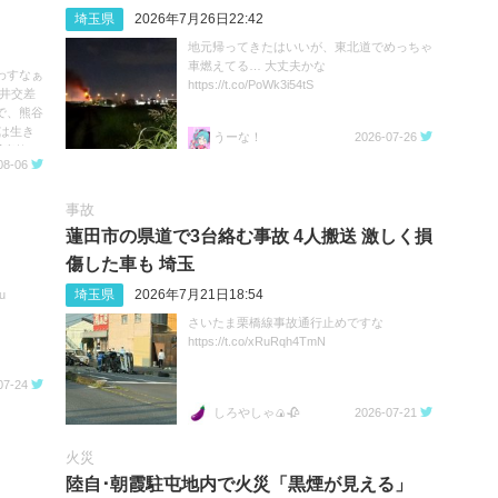
埼玉県
2026年7月26日22:42
地元帰ってきたはいいが、東北道でめっちゃ
車燃えてる… 大丈夫かな
わすなぁ
https://t.co/PoWk3i54tS
深井交差
で、熊谷
は生き
うーな！
2026-07-26
事故 #
08-06
事故
蓮田市の県道で3台絡む事故 4人搬送 激しく損
傷した車も 埼玉
埼玉県
2026年7月21日18:54
u
さいたま栗橋線事故通行止めですな
https://t.co/xRuRqh4TmN
07-24
しろやしゃ🍙🥀
2026-07-21
火災
陸自･朝霞駐屯地内で火災「黒煙が見える」