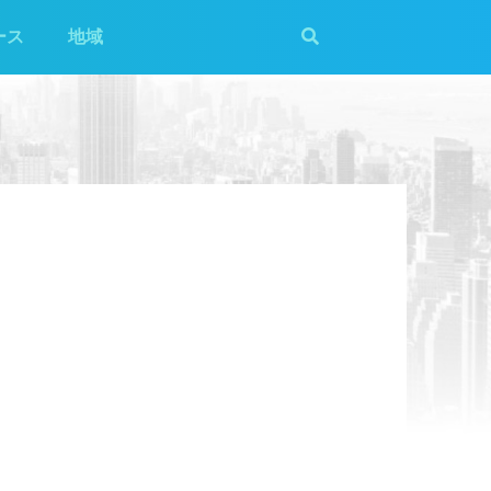
ース
地域