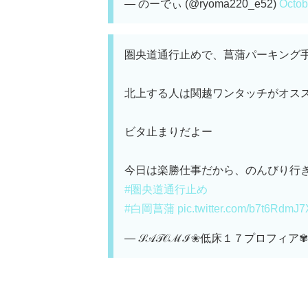
— のーでぃ (@ryoma220_e52)
Octob
圏央道通行止めで、菖蒲パーキング手前
北上する人は関越ワンタッチがオス
ビタ止まりだよー
今日は楽勝仕事だから、のんびり行きま
#圏央道通行止め
#白岡菖蒲
pic.twitter.com/b7t6RdmJ7
— 𝒮𝒜𝒯𝒪ℳℐ❀低床１７プロフィア✾ 