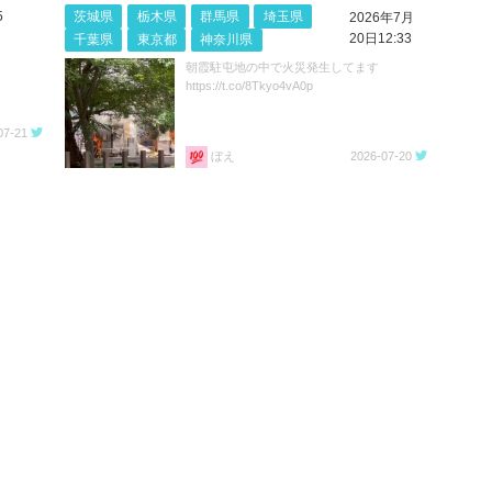
5
茨城県
栃木県
群馬県
埼玉県
2026年7月
20日12:33
千葉県
東京都
神奈川県
朝霞駐屯地の中で火災発生してます
https://t.co/8Tkyo4vA0p
07-21
ぼえ
2026-07-20