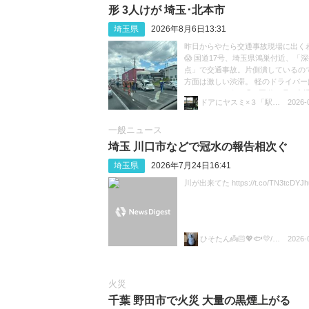
形 3人けが 埼玉･北本市
埼玉県
2026年8月6日13:31
昨日からやたら交通事故現場に出く
😱 国道17号、埼玉県鴻巣付近、「
点」で交通事故。片側潰しているの
方面は激しい渋滞。 軽のドライバー
ているのだろうか😓 #国道17号 #交通
ドアにヤスミ×３「駅員ボヤキ垢」
2026-
渋滞 https://t.co/sGeXdbCMfk
一般ニュース
埼玉 川口市などで冠水の報告相次ぐ
埼玉県
2026年7月24日16:41
川が出来てた https://t.co/TN3tcDYJh
ひそたん👼🏻💖🐟️💛/🍚💙🐼🧡
2026-
火災
千葉 野田市で火災 大量の黒煙上がる