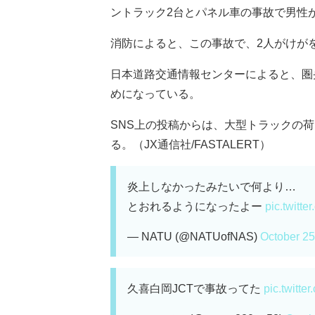
ントラック2台とパネル車の事故で男性
消防によると、この事故で、2人がけが
日本道路交通情報センターによると、圏央
めになっている。
SNS上の投稿からは、大型トラックの
る。（JX通信社/FASTALERT）
炎上しなかったみたいで何より…
とおれるようになったよー
pic.twitt
— NATU (@NATUofNAS)
October 25
久喜白岡JCTで事故ってた
pic.twitt