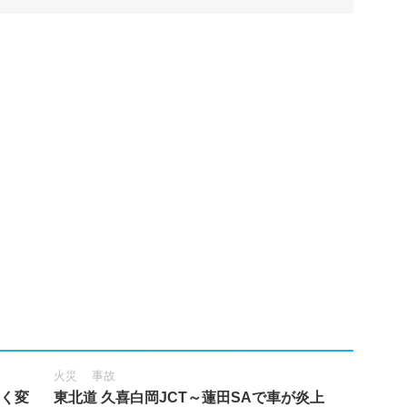
火災
事故
きく変
東北道 久喜白岡JCT～蓮田SAで車が炎上