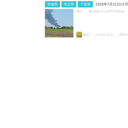
茨城県
埼玉県
千葉県
2026年7月21日13:3
煙が……😱 https://t.co/0FSra5loxg
越谷(こしがや)のあきらちゃん
2026-