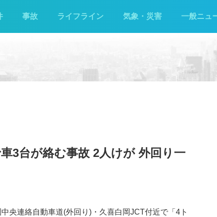
件
事故
ライフライン
気象・災害
一般ニュ
で車3台が絡む事故 2人けが 外回り一
圏中央連絡自動車道(外回り)・久喜白岡JCT付近で「4ト