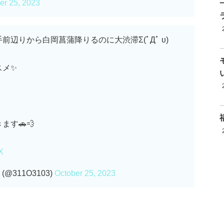
er 25, 2023
辺りから白岡菖蒲降りるのに大渋滞Σ(ﾟДﾟ υ)
スメ✨
す🚗💨
X
(@311O3103)
October 25, 2023