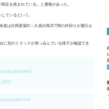
が両足を挟まれている」と通報があった。
をしているという。
道は白岡菖蒲IC～久喜白岡JCT間の外回りが通行止
荷台に別のトラックが突っ込んでいる様子が確認でき
er.com/p1q8nQnMP2
, 2023
er.com/1Xynb6YFrR