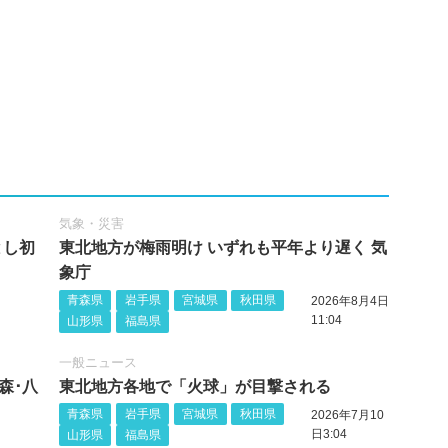
気象・災害
とし初
東北地方が梅雨明け いずれも平年より遅く 気
象庁
青森県
岩手県
宮城県
秋田県
2026年8月4日
11:04
山形県
福島県
一般ニュース
森･八
東北地方各地で「火球」が目撃される
青森県
岩手県
宮城県
秋田県
2026年7月10
日3:04
山形県
福島県