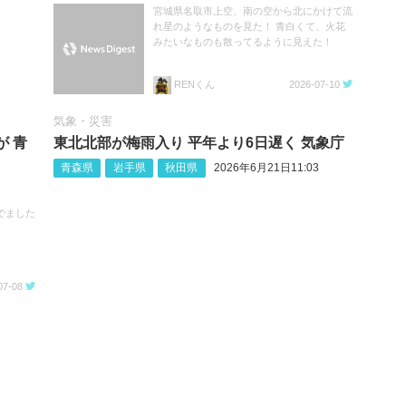
宮城県名取市上空、南の空から北にかけて流
れ星のようなものを見た！ 青白くて、火花
みたいなものも散ってるように見えた！
RENくん
2026-07-10
気象・災害
が 青
東北北部が梅雨入り 平年より6日遅く 気象庁
青森県
岩手県
秋田県
2026年6月21日11:03
でました
07-08