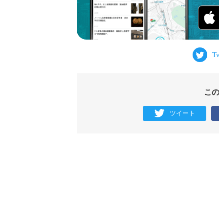
こ
ツイート