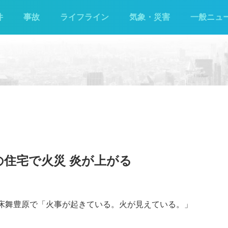
件
事故
ライフライン
気象・災害
一般ニュ
の住宅で火災 炎が上がる
町床舞豊原で「火事が起きている。火が見えている。」