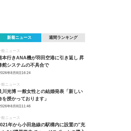
新着ニュース
週間ランキング
一般ニュース
熊本行きANA機が羽田空港に引き返し 昇
降舵システムの不具合で
2026年8月8日16:24
一般ニュース
及川光博 一般女性との結婚発表「新しい
命を授かっております」
2026年8月8日11:46
一般ニュース
2021年から小田急線の駅構内に設置の"充