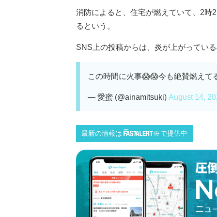
消防によると、住宅が燃えていて、2時
るという。
SNS上の投稿からは、炎が上がっている様
この時間に火事😱😱今も絶賛燃えてる
— 愛蜜 (@ainamitsuki)
August 14, 2
最新の情報は
で提供中