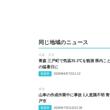
同じ地域のニュース
気象・災害
青森 三戸町で気温35.3℃を観測 県内こ
の猛暑日に
青森県
2026年8月7日11:12
事故
山車の作成作業中に事故 1人意識不明 青
戸市
青森県
2026年7月21日21:36