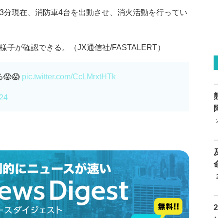
23分現在、消防車4台を出動させ、消火活動を行ってい
子が確認できる。（JX通信社/FASTALERT）
😱😱
pic.twitter.com/CcLMrxtHTk
024