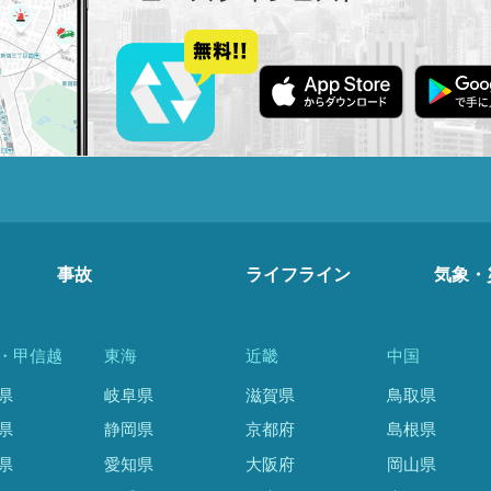
事故
ライフライン
気象・
・甲信越
東海
近畿
中国
県
岐阜県
滋賀県
鳥取県
県
静岡県
京都府
島根県
県
愛知県
大阪府
岡山県