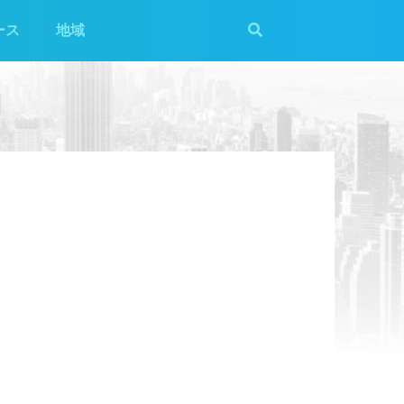
ース
地域