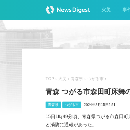
火災
事
TOP
火災
青森県
つがる市
青森 つがる市森田町床舞
青森県
つがる市
2024年8月15日2:51
15日1時49分頃、青森県つがる市森田
と消防に通報があった。