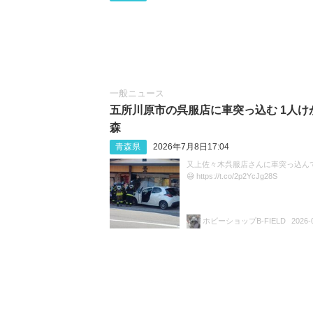
一般ニュース
五所川原市の呉服店に車突っ込む 1人け
森
青森県
2026年7月8日17:04
又上佐々木呉服店さんに車突っ込ん
😅 https://t.co/2p2YcJg28S
ホビーショップB-FIELD
2026-