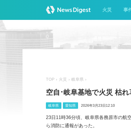
火災
事
TOP
火災
岐阜県
空自･岐阜基地で火災 枯れ
岐阜県
愛知県
2026年3月23日12:10
23日11時36分頃、岐阜県各務原市の
ら消防に通報があった。