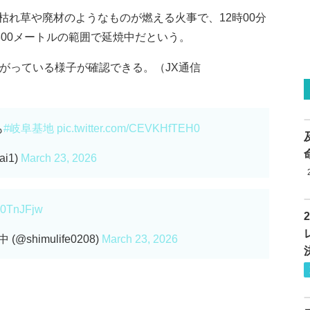
枯れ草や廃材のようなものが燃える火事で、12時00分
300メートルの範囲で延焼中だという。
がっている様子が確認できる。（JX通信
も
#岐阜基地
pic.twitter.com/CEVKHfTEH0
i1)
March 23, 2026
Ap0TnJFjw
himulife0208)
March 23, 2026