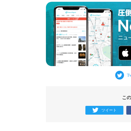
こ
ツイート