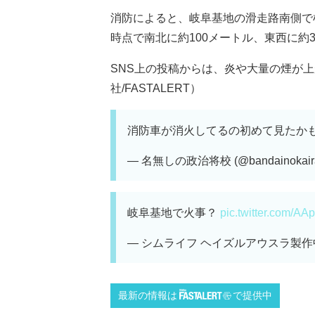
消防によると、岐阜基地の滑走路南側で
時点で南北に約100メートル、東西に約
SNS上の投稿からは、炎や大量の煙が上
社/FASTALERT）
消防車が消火してるの初めて見たか
— 名無しの政治将校 (@bandainokaira
岐阜基地で火事？
pic.twitter.com/A
— シムライフ ヘイズルアウスラ製作中 (@s
最新の情報は
で提供中