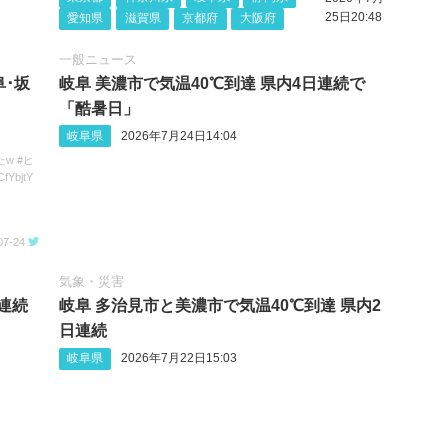
25日20:48
愛知県
滋賀県
京都府
大阪府
一般ニュース
阜･坂
岐阜 美濃市で気温40℃到達 県内4日連続で
「酷暑日」
岐阜県
2026年7月24日14:04
w #ヒ
fYbjtY
07-24
気象・災害
日連続
岐阜 多治見市と美濃市で気温40℃到達 県内2
日連続
岐阜県
2026年7月22日15:03