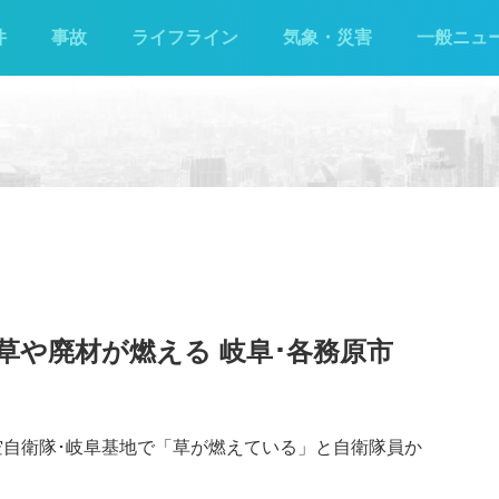
件
事故
ライフライン
気象・災害
一般ニュ
草や廃材が燃える 岐阜･各務原市
航空自衛隊･岐阜基地で「草が燃えている」と自衛隊員か