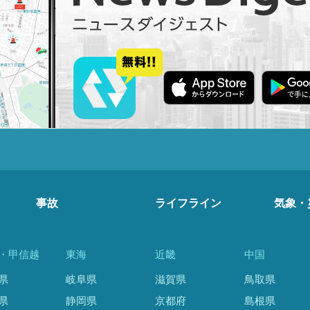
事故
ライフライン
気象・
・甲信越
東海
近畿
中国
県
岐阜県
滋賀県
鳥取県
県
静岡県
京都府
島根県