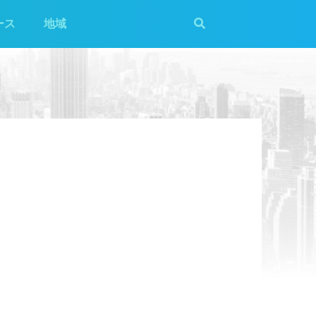
ース
地域