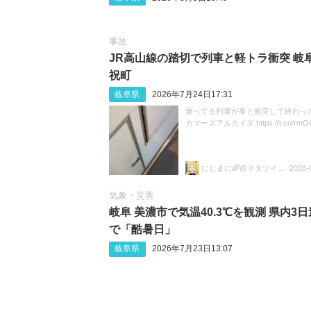
事故
JR高山線の踏切で列車と軽トラ衝突 岐
祝町
岐阜県
2026年7月24日17:31
乗ってる列車が車と衝突して終わった
カマーズアルカイダ https://t.co/rmOC
にじまに🌈@ネタツイ&尖閣部🥳🥳
2026-
気象・災害
岐阜 美濃市で気温40.3℃を観測 県内3
で「酷暑日」
岐阜県
2026年7月23日13:07