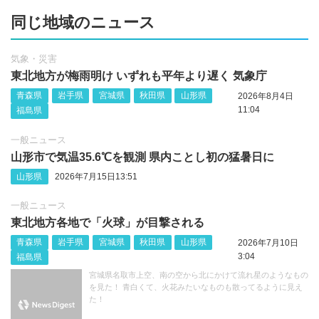
同じ地域のニュース
気象・災害
東北地方が梅雨明け いずれも平年より遅く 気象庁
青森県
岩手県
宮城県
秋田県
山形県
2026年8月4日
11:04
福島県
一般ニュース
山形市で気温35.6℃を観測 県内ことし初の猛暑日に
山形県
2026年7月15日13:51
一般ニュース
東北地方各地で「火球」が目撃される
青森県
岩手県
宮城県
秋田県
山形県
2026年7月10日
3:04
福島県
宮城県名取市上空、南の空から北にかけて流れ星のようなもの
を見た！ 青白くて、火花みたいなものも散ってるように見え
た！