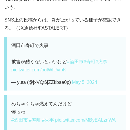
いう。
SNS上の投稿からは、炎が上がっている様子が確認でき
る。（JX通信社/FASTALERT）
酒田市寿町で火事
被害が酷くないといいけど
#酒田市
#寿町
#火事
pic.twitter.com/potWlUvipK
— yuta (@jxVQt6jZZkbae0p)
May 5, 2024
めちゃくちゃ燃えてんだけど
怖っわ
#酒田市
#寿町
#火事
pic.twitter.com/MByEALznWA