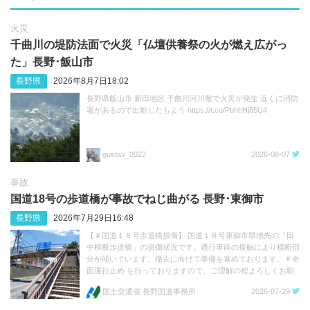
火災
千曲川の堤防法面で火災「仏壇供養祭の火が燃え広がっ
た」長野･飯山市
長野県
2026年8月7日18:02
長野県飯山市 新田地区 千曲川河川敷で火災が発生 近くに消防
署があるので出動したもよう https://t.co/PbhhHj85U4
gustav_2022
2026-08-07
事故
国道18号の歩道橋が事故でねじ曲がる 長野･‬東御市
長野県
2026年7月29日16:48
【＃国道１８号歩道橋損傷】 国道１８号東御市県地先の「田
中横断歩道橋」の損傷状況です。通行車両の接触により横断部
分が傾いています。撤去に向けて準備を進めております。＃全
面通行止め を行っておりますので、ご理解の程よろしくお願
いします。 https://t.co/FFvc7Q3mwp https://t.co/1e11TQhkua
国土交通省 長野国道事務所
2026-07-29