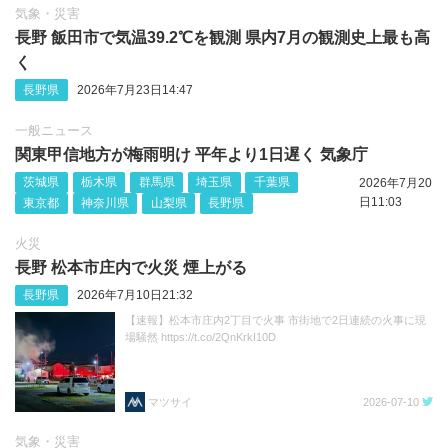
気象・災害
長野 飯田市で気温39.2℃を観測 県内7月の観測史上最も高
く
長野県
2026年7月23日14:47
一般ニュース
関東甲信地方が梅雨明け 平年より1日遅く 気象庁
茨城県
栃木県
群馬県
埼玉県
千葉県
2026年7月20
日11:03
東京都
神奈川県
山梨県
長野県
火災
長野 松本市庄内で火災 煙上がる
長野県
2026年7月10日21:32
【速報】松本市庄内2丁目で火事 市街地で2日連続の火事に現
場騒然 https://t.co/2QnKrkI10D
マツサイ
2026-07-10
気象・災害