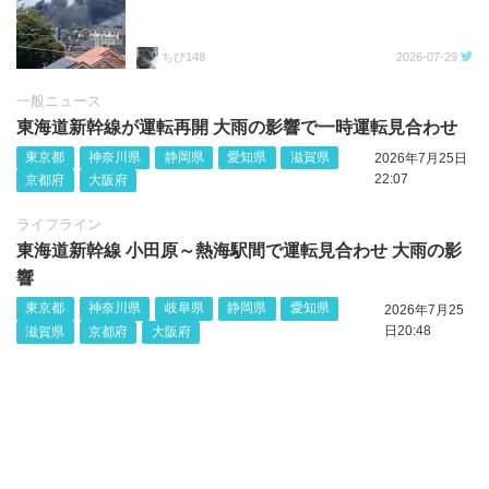
ちび148
2026-07-29
一般ニュース
東海道新幹線が運転再開 大雨の影響で一時運転見合わせ
東京都
神奈川県
静岡県
愛知県
滋賀県
2026年7月25日
22:07
京都府
大阪府
ライフライン
東海道新幹線 小田原～熱海駅間で運転見合わせ 大雨の影
響
東京都
神奈川県
岐阜県
静岡県
愛知県
2026年7月25
日20:48
滋賀県
京都府
大阪府