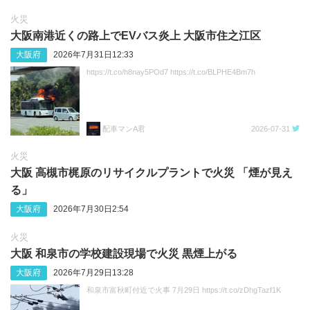
火災
大阪南港近くの路上でEVバス炎上 大阪市住之江区
大阪府
2026年7月31日12:33
https://t.co/h8nay5POd7 https://t.co/BLPHE4Bm7h
配車マンA君
2026-07-31
火災
大阪 高槻市梶原のリサイクルプラントで火災 「煙が見え
る」
大阪府
2026年7月30日2:54
火災
大阪 和泉市の学校建設現場で火災 黒煙上がる
大阪府
2026年7月29日13:28
和泉市富秋町付近で火事 7月29日 https://t.co/zDhgTazf1K