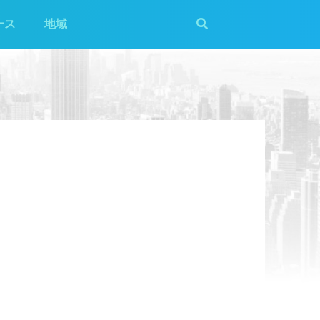
ース
地域