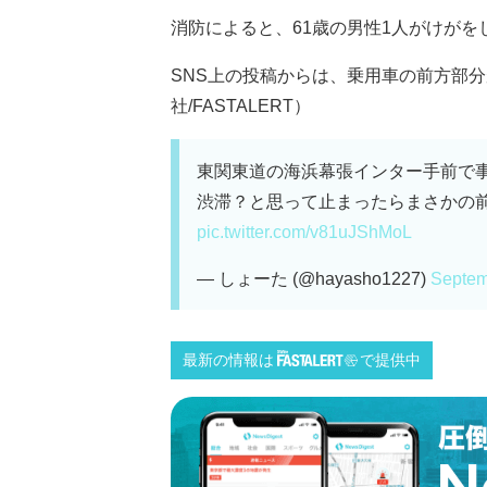
消防によると、61歳の男性1人がけがを
SNS上の投稿からは、乗用車の前方部
社/FASTALERT）
東関東道の海浜幕張インター手前で
渋滞？と思って止まったらまさかの前
pic.twitter.com/v81uJShMoL
— しょーた (@hayasho1227)
Septem
最新の情報は
で提供中