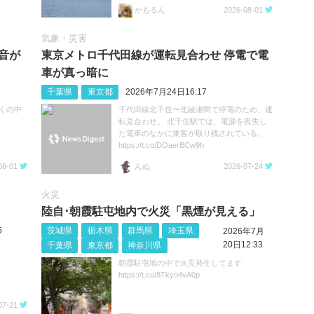
かもるん
2026-08-01
気象・災害
音が
東京メトロ千代田線が運転見合わせ 停電で電
車が真っ暗に
千葉県
東京都
2026年7月24日16:17
くの中
千代田線北千住〜北綾瀬間で停電のため、運
転見合わせ。 北千住駅では、電源を喪失し
た電車のなかに乗客が取り残されている。
https://t.co/DOaerBCw9h
08-01
んぬ
2026-07-24
火災
陸自･朝霞駐屯地内で火災「黒煙が見える」
5
茨城県
栃木県
群馬県
埼玉県
2026年7月
20日12:33
千葉県
東京都
神奈川県
朝霞駐屯地の中で火災発生してます
https://t.co/8Tkyo4vA0p
07-21