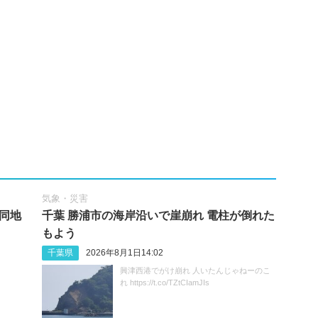
気象・災害
 同地
千葉 勝浦市の海岸沿いで崖崩れ 電柱が倒れた
もよう
千葉県
2026年8月1日14:02
興津西港でがけ崩れ 人いたんじゃねーのこ
れ https://t.co/TZtCIamJIs