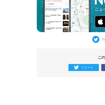
こ
ツイート