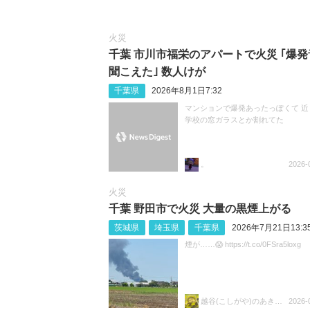
火災
千葉 市川市福栄のアパートで火災 ｢爆発
聞こえた｣ 数人けが
千葉県
2026年8月1日7:32
マンションで爆発あったっぽくて 近
学校の窓ガラスとか割れてた
。
2026-
火災
千葉 野田市で火災 大量の黒煙上がる
茨城県
埼玉県
千葉県
2026年7月21日13:3
煙が……😱 https://t.co/0FSra5loxg
越谷(こしがや)のあきらちゃん
2026-