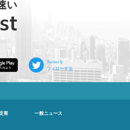
速い
災害
一般ニュース