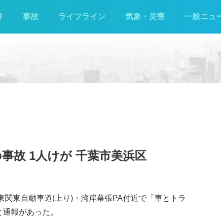
件
事故
ライフライン
気象・災害
一般ニュ
事故 1人けが 千葉市美浜区
東関東自動車道(上り)・湾岸幕張PA付近で「車とトラ
と通報があった。