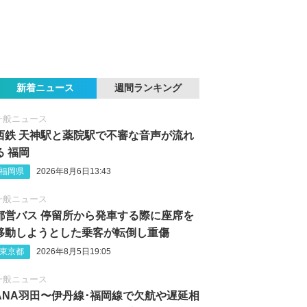
新着ニュース
週間ランキング
一般ニュース
西鉄 天神駅と薬院駅で不審な音声が流れ
る 福岡
福岡県
2026年8月6日13:43
一般ニュース
都営バス 停留所から発車する際に座席を
移動しようとした乗客が転倒し重傷
東京都
2026年8月5日19:05
一般ニュース
ANA羽田〜伊丹線･福岡線で欠航や遅延相