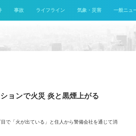
件
事故
ライフライン
気象・災害
一般ニュ
ションで火災 炎と黒煙上がる
2丁目で「火が出ている」と住人から警備会社を通じて消