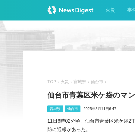
火災
事
TOP
火災
宮城県
仙台市
仙台市青葉区米ケ袋のマン
宮城県
仙台市
2025年3月11日6:47
11日6時02分頃、仙台市青葉区米ケ袋
防に通報があった。