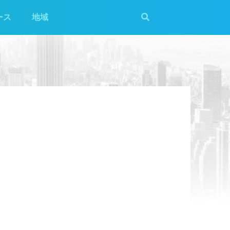
ース
地域