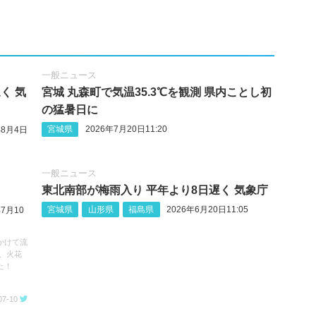
一般ニュース
く 気
宮城 丸森町で気温35.3℃を観測 県内ことし初
の猛暑日に
宮城県
2026年7月20日11:20
年8月4日
一般ニュース
東北南部が梅雨入り 平年より8日遅く 気象庁
宮城県
山形県
福島県
2026年6月20日11:05
年7月10
かけて流
、火花
た！
07-10