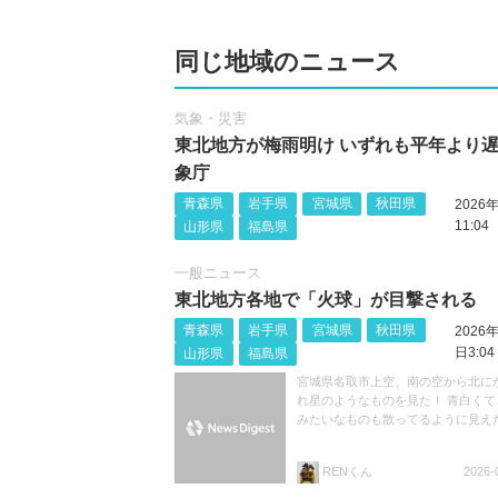
同じ地域のニュース
気象・災害
東北地方が梅雨明け いずれも平年より遅
象庁
青森県
岩手県
宮城県
秋田県
2026
11:04
山形県
福島県
一般ニュース
東北地方各地で「火球」が目撃される
青森県
岩手県
宮城県
秋田県
2026
日3:04
山形県
福島県
宮城県名取市上空、南の空から北に
れ星のようなものを見た！ 青白くて
みたいなものも散ってるように見え
RENくん
2026-