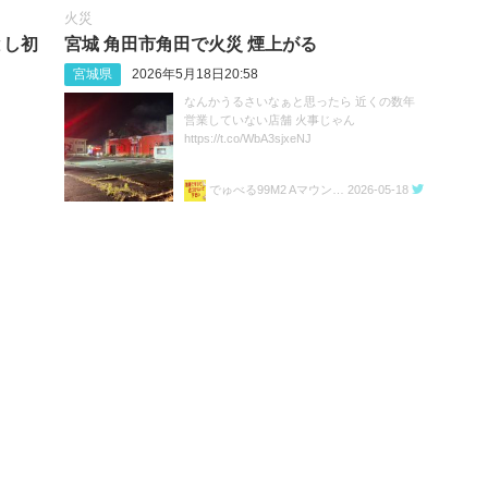
火災
とし初
宮城 角田市角田で火災 煙上がる
宮城県
2026年5月18日20:58
なんかうるさいなぁと思ったら 近くの数年
営業していない店舗 火事じゃん
https://t.co/WbA3sjxeNJ
でゅべる99M2 Aマウント㌠
2026-05-18