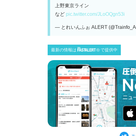
上野東京ライン
など
pic.twitter.com/JLoOQgn53i
— とれいんふぉ ALERT (@Trainfo_A
最新の情報は
で提供中