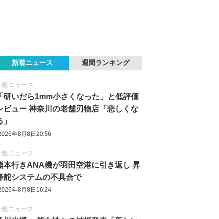
新着ニュース
週間ランキング
一般ニュース
「研いだら1mm小さくなった」と低評価
レビュー 神奈川の老舗刃物店「悲しくな
る」
2026年8月8日20:56
一般ニュース
熊本行きANA機が羽田空港に引き返し 昇
降舵システムの不具合で
2026年8月8日16:24
一般ニュース