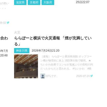
25日22:07
滋賀県
京都府
大阪府
炎の勢い
。。。
08-02
火災
見合わ
ららぽーと横浜で火災通報 「煙が充満してい
る」
神奈川県
2026年7月24日21:20
26年7月
20:48
［速報］ ららぽーと横浜映画館 ポップコー
ン機が物理的に炎上 消防隊出動で騒然。🔥
ちいかわ効果でコンセが鬼滅ぶりの長蛇の列
だったからだと思われる。 #ちいかわ #映
画ちいかわ https://t.co/HK2ivZFE2B
OTLです。
2026-07-24