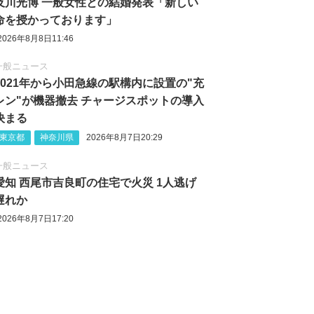
及川光博 一般女性との結婚発表「新しい
命を授かっております」
2026年8月8日11:46
一般ニュース
2021年から小田急線の駅構内に設置の"充
レン"が機器撤去 チャージスポットの導入
決まる
東京都
神奈川県
2026年8月7日20:29
一般ニュース
愛知 西尾市吉良町の住宅で火災 1人逃げ
遅れか
2026年8月7日17:20