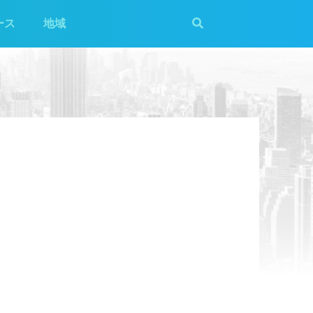
ース
地域