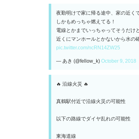
夜勤明けで家に帰る途中、家の近く
しかもめっちゃ燃えてる！
電線とかまでいっちゃってそうだけ
近くにマンホールとかないから水の
pic.twitter.com/ncRN14ZW25
— あき (@fellow_k)
October 9, 2018
🔥 沿線火災 🔥
真鶴駅付近で沿線火災の可能性
以下の路線でダイヤ乱れの可能性
東海道線