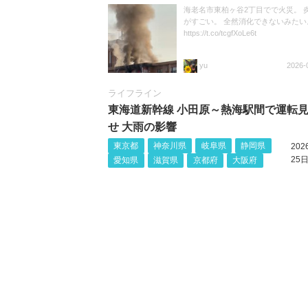
海老名市東柏ヶ谷2丁目でで火災。 
がすごい。 全然消化できないみたい
https://t.co/tcgfXoLe6t
yu
2026-
ライフライン
東海道新幹線 小田原～熱海駅間で運転
せ 大雨の影響
東京都
神奈川県
岐阜県
静岡県
20
25日
愛知県
滋賀県
京都府
大阪府