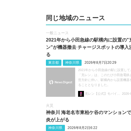
同じ地域のニュース
一般ニュース
2021年から小田急線の駅構内に設置の"
ン"が機器撤去 チャージスポットの導入
る
東京都
神奈川県
2026年8月7日20:29
2021年から小田急線の駅に設置して
「充レン」は、このたび小田急電鉄
営方針に伴い、駅構内から設置機器
ることとなりました。
充レン【公式】モバイルバッテリーレンタル
2026-
火災
神奈川 海老名市東柏ケ谷のマンション
炎が上がる
神奈川県
2026年8月2日6:22