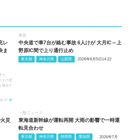
事故
充レ
中央道で車7台が絡む事故 6人けが 大月IC～上
決ま
野原IC間で上り通行止め
東京都
神奈川県
山梨県
2026年8月5日14:22
きた
さまの運
を撤去す
08-07
一般ニュース
で火災
東海道新幹線が運転再開 大雨の影響で一時運
転見合わせ
東京都
神奈川県
静岡県
愛知県
2026年7月