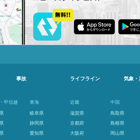
事故
ライフライン
気象・
・甲信越
東海
近畿
中国
県
岐阜県
滋賀県
鳥取県
県
静岡県
京都府
島根県
県
愛知県
大阪府
岡山県