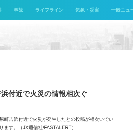
件
事故
ライフライン
気象・災害
一般ニュ
吉浜付近で火災の情報相次ぐ
湯河原町吉浜付近で火災が発生したとの投稿が相次いでい
す。（JX通信社/FASTALERT）