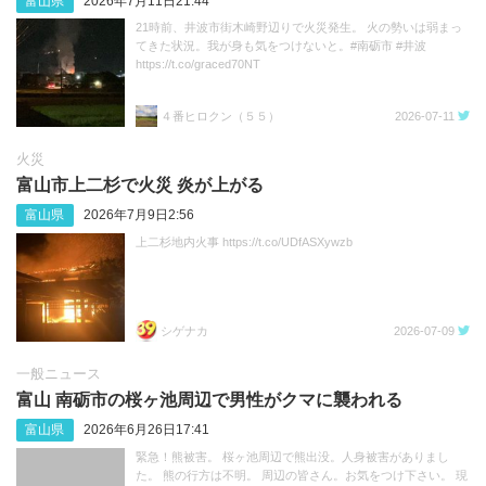
富山県
2026年7月11日21:44
21時前、井波市街木崎野辺りで火災発生。 火の勢いは弱まっ
てきた状況。我が身も気をつけないと。#南砺市 #井波
https://t.co/graced70NT
４番ヒロクン（５５）
2026-07-11
火災
富山市上二杉で火災 炎が上がる
富山県
2026年7月9日2:56
上二杉地内火事 https://t.co/UDfASXywzb
シゲナカ
2026-07-09
一般ニュース
富山 南砺市の桜ヶ池周辺で男性がクマに襲われる
富山県
2026年6月26日17:41
緊急！熊被害。 桜ヶ池周辺で熊出没。人身被害がありまし
た。 熊の行方は不明。 周辺の皆さん。お気をつけ下さい。 現