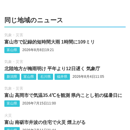
同じ地域のニュース
気象・災害
富山市で記録的短時間大雨 1時間に109ミリ
富山県
2026年8月8日19:21
気象・災害
北陸地方が梅雨明け 平年より12日遅く 気象庁
新潟県
富山県
石川県
福井県
2026年8月4日11:05
気象・災害
富山 高岡市で気温35.4℃を観測 県内ことし初の猛暑日に
富山県
2026年7月15日11:00
火災
富山 南砺市井波の住宅で火災 煙上がる