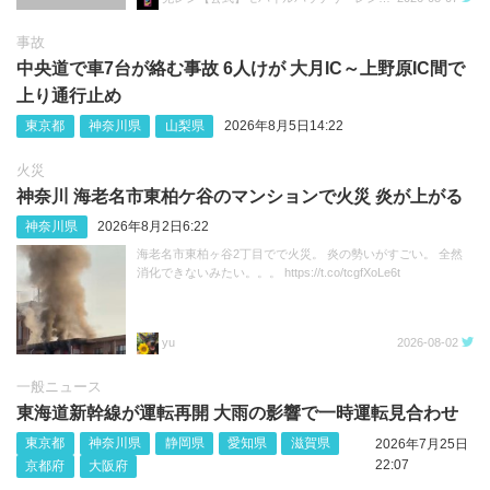
事故
中央道で車7台が絡む事故 6人けが 大月IC～上野原IC間で
上り通行止め
東京都
神奈川県
山梨県
2026年8月5日14:22
火災
神奈川 海老名市東柏ケ谷のマンションで火災 炎が上がる
神奈川県
2026年8月2日6:22
海老名市東柏ヶ谷2丁目でで火災。 炎の勢いがすごい。 全然
消化できないみたい。。。 https://t.co/tcgfXoLe6t
yu
2026-08-02
一般ニュース
東海道新幹線が運転再開 大雨の影響で一時運転見合わせ
東京都
神奈川県
静岡県
愛知県
滋賀県
2026年7月25日
22:07
京都府
大阪府