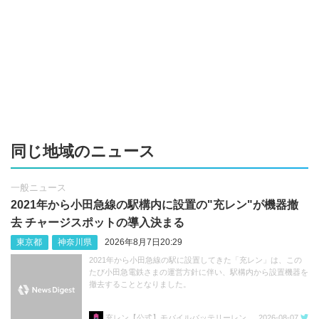
同じ地域のニュース
一般ニュース
2021年から小田急線の駅構内に設置の"充レン"が機器撤
去 チャージスポットの導入決まる
東京都
神奈川県
2026年8月7日20:29
2021年から小田急線の駅に設置してきた「充レン」は、この
たび小田急電鉄さまの運営方針に伴い、駅構内から設置機器を
撤去することとなりました。
充レン【公式】モバイルバッテリーレンタル
2026-08-07