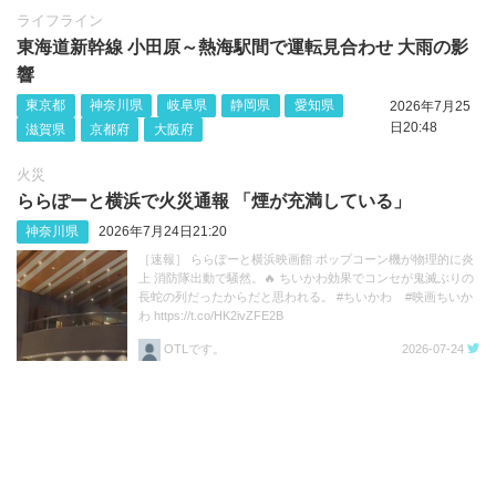
ライフライン
東海道新幹線 小田原～熱海駅間で運転見合わせ 大雨の影
響
東京都
神奈川県
岐阜県
静岡県
愛知県
2026年7月25
日20:48
滋賀県
京都府
大阪府
火災
ららぽーと横浜で火災通報 「煙が充満している」
神奈川県
2026年7月24日21:20
［速報］ ららぽーと横浜映画館 ポップコーン機が物理的に炎
上 消防隊出動で騒然。🔥 ちいかわ効果でコンセが鬼滅ぶりの
長蛇の列だったからだと思われる。 #ちいかわ #映画ちいか
わ https://t.co/HK2ivZFE2B
OTLです。
2026-07-24