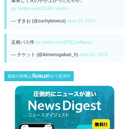
爆発して火の手が上がったんやが。
pic.twitter.com/ZGMCsjbxKv
— ずきお (@zuchybronco)
April 24, 2024
足柄バス停
pic.twitter.com/PlEZm8qwpz
— チケット (@ikimonogakari_h)
April 24, 2024
最新の情報は
で提供中