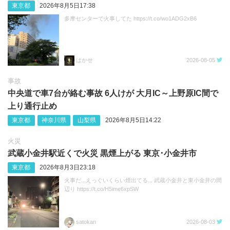
東京都
2026年8月5日17:38
多摩センターで火事してた https://t.co/wo1ADG2xB6
はかせ
2026-08-05
事故
中央道で車7台が絡む事故 6人けが 大月IC～上野原IC間で
上り通行止め
東京都
神奈川県
山梨県
2026年8月5日14:22
火災
武蔵小金井駅近くで火災 黒煙上がる 東京･小金井市
東京都
2026年8月3日23:18
火事だ...えっぐいくらい煙出てる... 武蔵小金井と東小金井の間
辺り https://t.co/H5ime6xpSW
satokan
2026-08-03