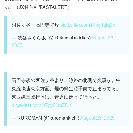
る。（JX通信社/FASTALERT）
阿佐ヶ谷→高円寺で煙
pic.twitter.com/lXxg4qlq3b
— 渋谷さくら坂 (@ichikawabuddies)
August 26,
2025
高円寺駅の阿佐ヶ谷より、線路の北側で火事か。中
央線快速東京方面、煙の発生源手前で止まってる。
東西線三鷹行きは、普通に走って行った。
pic.twitter.com/n7py81mZDK
— KUROMAN (@kuromankichi)
August 26, 2025