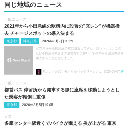
同じ地域のニュース
一般ニュース
2021年から小田急線の駅構内に設置の"充レン"が機器撤
去 チャージスポットの導入決まる
東京都
神奈川県
2026年8月7日20:29
2021年から小田急線の駅に設置してきた「充レン」は、この
たび小田急電鉄さまの運営方針に伴い、駅構内から設置機器を
撤去することとなりました。
充レン【公式】モバイルバッテリーレンタル
2026-08-07
一般ニュース
都営バス 停留所から発車する際に座席を移動しようとし
た乗客が転倒し重傷
東京都
2026年8月5日19:05
火災
多摩センター駅近くでバイクが燃える 炎が上がる 東京