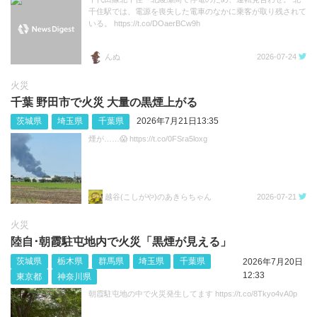
千住駅では、電源を喪失した電車のなかに乗客が取り残されて
いる。 https://t.co/DOaerBCw9h
んぬ
2026-07-24
火災
千葉 野田市で火災 大量の黒煙上がる
茨城県
埼玉県
千葉県
2026年7月21日13:35
煙が……😱 https://t.co/0FSra5loxg
越谷(こしがや)のあきらちゃん
2026-07-21
火災
陸自･朝霞駐屯地内で火災「黒煙が見える」
茨城県
栃木県
群馬県
埼玉県
千葉県
2026年7月20日
12:33
東京都
神奈川県
朝霞駐屯地の中で火災発生してます https://t.co/8Tkyo4vA0p