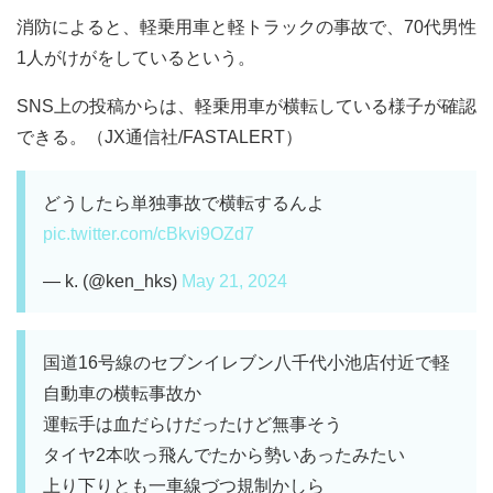
消防によると、軽乗用車と軽トラックの事故で、70代男性
1人がけがをしているという。
SNS上の投稿からは、軽乗用車が横転している様子が確認
できる。（JX通信社/FASTALERT）
どうしたら単独事故で横転するんよ
pic.twitter.com/cBkvi9OZd7
— k. (@ken_hks)
May 21, 2024
国道16号線のセブンイレブン八千代小池店付近で軽
自動車の横転事故か
運転手は血だらけだったけど無事そう
タイヤ2本吹っ飛んでたから勢いあったみたい
上り下りとも一車線づつ規制かしら