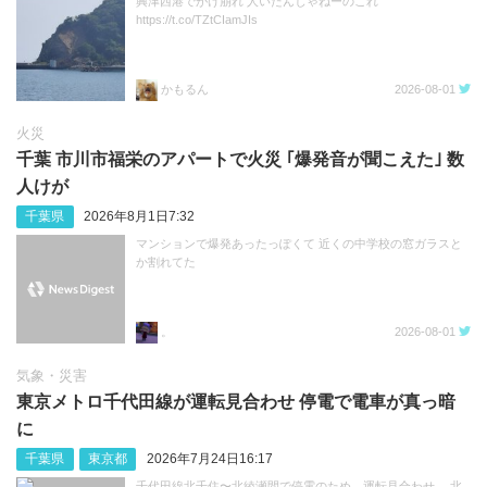
興津西港でがけ崩れ 人いたんじゃねーのこれ
https://t.co/TZtCIamJIs
かもるん
2026-08-01
火災
千葉 市川市福栄のアパートで火災 ｢爆発音が聞こえた｣ 数
人けが
千葉県
2026年8月1日7:32
マンションで爆発あったっぽくて 近くの中学校の窓ガラスと
か割れてた
。
2026-08-01
気象・災害
東京メトロ千代田線が運転見合わせ 停電で電車が真っ暗
に
千葉県
東京都
2026年7月24日16:17
千代田線北千住〜北綾瀬間で停電のため、運転見合わせ。 北