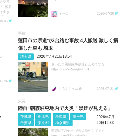
深井交差
で、熊谷
は生き
うーな！
2026-07-26
事故 #
08-06
事故
蓮田市の県道で3台絡む事故 4人搬送 激しく損
傷した車も 埼玉
埼玉県
2026年7月21日18:54
u
さいたま栗橋線事故通行止めですな
https://t.co/xRuRqh4TmN
07-24
しろやしゃ🍙🥀
2026-07-21
火災
陸自･朝霞駐屯地内で火災「黒煙が見える」
5
茨城県
栃木県
群馬県
埼玉県
2026年7月
20日12:33
千葉県
東京都
神奈川県
朝霞駐屯地の中で火災発生してます
https://t.co/8Tkyo4vA0p