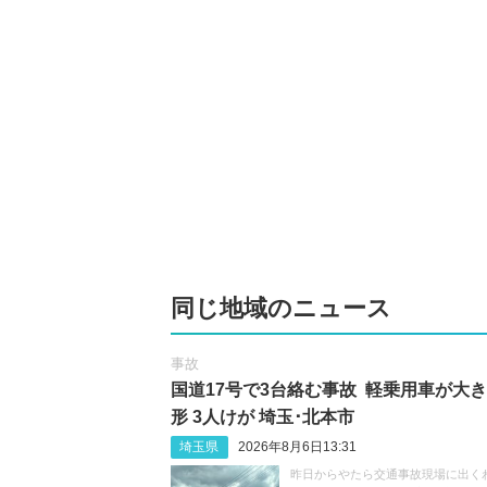
同じ地域のニュース
事故
国道17号で3台絡む事故 軽乗用車が大
形 3人けが 埼玉･北本市
埼玉県
2026年8月6日13:31
昨日からやたら交通事故現場に出く