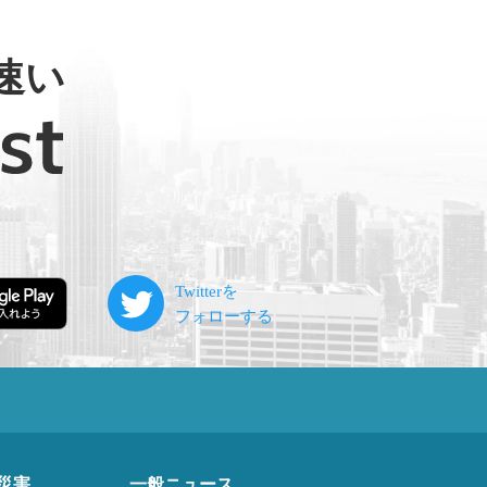
速い
災害
一般ニュース