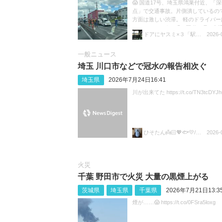
😱 国道17号、埼玉県鴻巣付近、「
点」で交通事故。片側潰しているの
方面は激しい渋滞。 軽のドライバー
ているのだろうか😓 #国道17号 #交通
ドアにヤスミ×３「駅員ボヤキ垢」
2026-
渋滞 https://t.co/sGeXdbCMfk
一般ニュース
埼玉 川口市などで冠水の報告相次ぐ
埼玉県
2026年7月24日16:41
川が出来てた https://t.co/TN3tcDYJh
ひそたん👼🏻💖🐟️💛/🍚💙🐼🧡
2026-
火災
千葉 野田市で火災 大量の黒煙上がる
茨城県
埼玉県
千葉県
2026年7月21日13:3
煙が……😱 https://t.co/0FSra5loxg