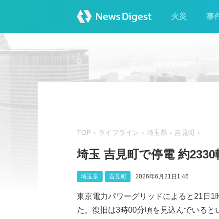
火災
事
TOP
ライフライン
埼玉県
吉見町
埼玉 吉見町で停電 約233
埼玉県
吉見町
2026年6月21日1:46
東京電力パワーグリッドによると21日1
た。復旧は3時00分頃を見込んでいると