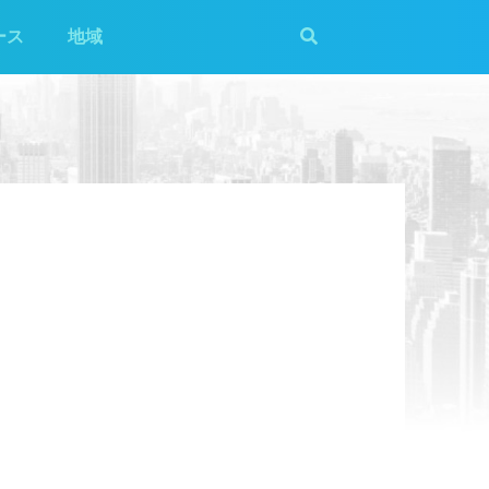
ース
地域