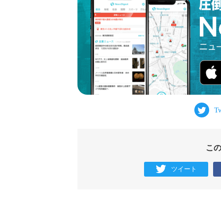
こ
ツイート