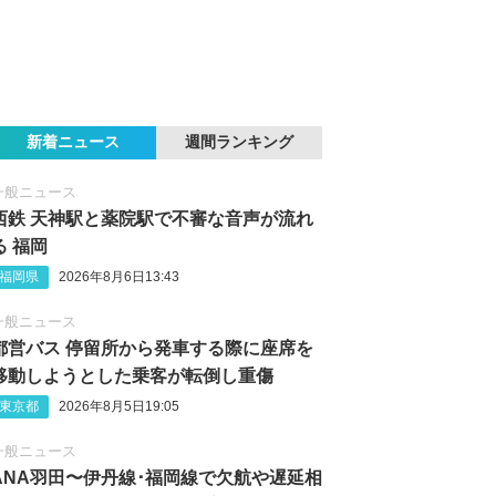
新着ニュース
週間ランキング
一般ニュース
西鉄 天神駅と薬院駅で不審な音声が流れ
る 福岡
福岡県
2026年8月6日13:43
一般ニュース
都営バス 停留所から発車する際に座席を
移動しようとした乗客が転倒し重傷
東京都
2026年8月5日19:05
一般ニュース
ANA羽田〜伊丹線･福岡線で欠航や遅延相