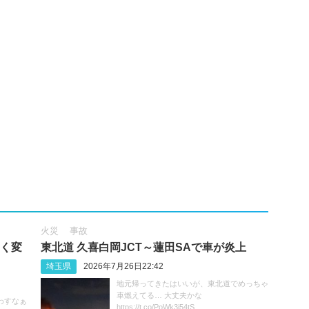
火災
事故
きく変
東北道 久喜白岡JCT～蓮田SAで車が炎上
埼玉県
2026年7月26日22:42
地元帰ってきたはいいが、東北道でめっちゃ
車燃えてる… 大丈夫かな
わすなぁ
https://t.co/PoWk3i54tS