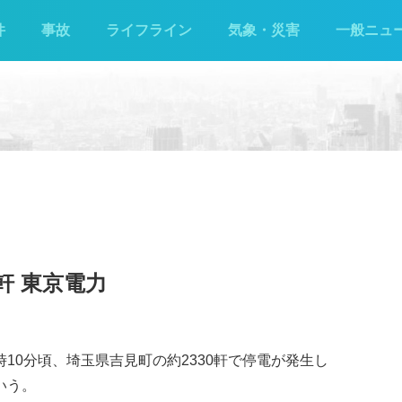
件
事故
ライフライン
気象・災害
一般ニュ
0軒 東京電力
時10分頃、埼玉県吉見町の約2330軒で停電が発生し
いう。