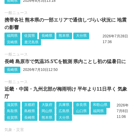
長崎県
2026年8月3日13:18
一般ニュース
携帯各社 熊本県の一部エリアで通信しづらい状況に 地震
の影響
福岡県
佐賀県
長崎県
熊本県
大分県
2026年7月28日
17:36
宮崎県
鹿児島県
一般ニュース
長崎 島原市で気温35.5℃を観測 県内ことし初の猛暑日に
長崎県
2026年7月10日12:50
一般ニュース
近畿・中国・九州北部が梅雨明け 平年より11日早く 気象
庁
滋賀県
京都府
大阪府
兵庫県
奈良県
和歌山県
2026年
鳥取県
島根県
岡山県
広島県
山口県
福岡県
7月8日
11:06
佐賀県
長崎県
熊本県
大分県
気象・災害