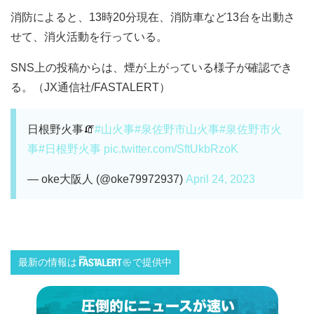
消防によると、13時20分現在、消防車など13台を出動さ
せて、消火活動を行っている。
SNS上の投稿からは、煙が上がっている様子が確認でき
る。（JX通信社/FASTALERT）
日根野火事🧯
#山火事
#泉佐野市山火事
#泉佐野市火
事
#日根野火事
pic.twitter.com/SftUkbRzoK
— oke大阪人 (@oke79972937)
April 24, 2023
最新の情報は
で提供中