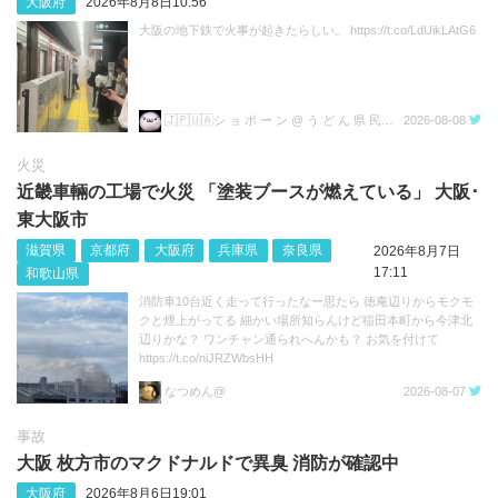
大阪府
2026年8月8日10:56
大阪の地下鉄で火事が起きたらしい。 https://t.co/LdUikLAtG6
🇯🇵🇺🇦シ ョ ボ ー ン @ う ど ん 県 民💙💛
2026-08-08
火災
近畿車輛の工場で火災 「塗装ブースが燃えている」 大阪･
東大阪市
滋賀県
京都府
大阪府
兵庫県
奈良県
2026年8月7日
17:11
和歌山県
消防車10台近く走って行ったなー思たら 徳庵辺りからモクモ
クと煙上がってる 細かい場所知らんけど稲田本町から今津北
辺りかな？ ワンチャン通られへんかも？ お気を付けて
https://t.co/niJRZWbsHH
なつめん@
2026-08-07
事故
大阪 枚方市のマクドナルドで異臭 消防が確認中
大阪府
2026年8月6日19:01