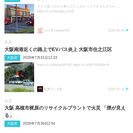
マクド取ったから来たけどこれピックできるんやろか…
https://t.co/JMxSpLyUmE
らぴ🐰(rapisan🐰)
2026-08-06
火災
大阪南港近くの路上でEVバス炎上 大阪市住之江区
大阪府
2026年7月31日12:33
https://t.co/h8nay5POd7 https://t.co/BLPHE4Bm7h
配車マンA君
2026-07-31
火災
大阪 高槻市梶原のリサイクルプラントで火災 「煙が見え
る」
大阪府
2026年7月30日2:54