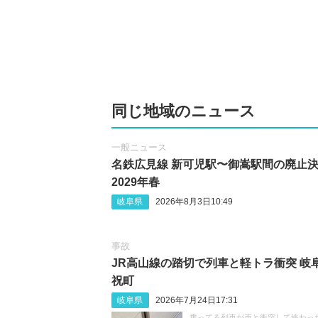
同じ地域のニュース
一般ニュース
名鉄広見線 新可児駅〜御嵩駅間の廃止
2029年春
岐阜県
2026年8月3日10:49
事故
JR高山線の踏切で列車と軽トラ衝突 岐
祝町
岐阜県
2026年7月24日17:31
乗ってる列車が車と衝突して終わった