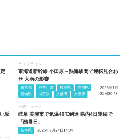
ライフライン
決定
東海道新幹線 小田原～熱海駅間で運転見合わ
せ 大雨の影響
東京都
神奈川県
岐阜県
静岡県
2026年7月
25日20:48
愛知県
滋賀県
京都府
大阪府
一般ニュース
阜･坂
岐阜 美濃市で気温40℃到達 県内4日連続で
「酷暑日」
岐阜県
2026年7月24日14:04
w #ヒ