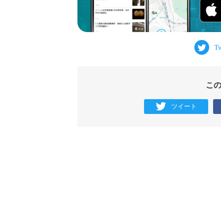
こ
ツイート