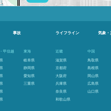
事故
ライフライン
気象・
・甲信越
東海
近畿
中国
県
岐阜県
滋賀県
鳥取県
県
静岡県
京都府
島根県
県
愛知県
大阪府
岡山県
県
三重県
兵庫県
広島県
県
奈良県
山口県
県
和歌山県