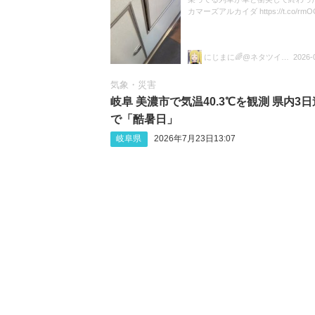
カマーズアルカイダ https://t.co/rmOC
にじまに🌈@ネタツイ&尖閣部🥳🥳
2026-
気象・災害
岐阜 美濃市で気温40.3℃を観測 県内3
で「酷暑日」
岐阜県
2026年7月23日13:07