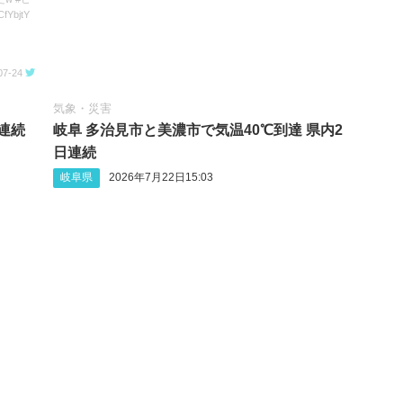
fYbjtY
07-24
気象・災害
日連続
岐阜 多治見市と美濃市で気温40℃到達 県内2
日連続
岐阜県
2026年7月22日15:03