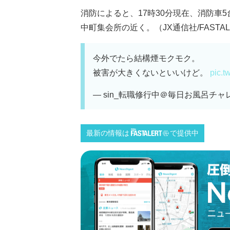
消防によると、17時30分現在、消防車
中町集会所の近く。（JX通信社/FASTAL
今外でたら結構煙モクモク。
被害が大きくないといいけど。
pic.t
— sin_転職修行中＠毎日お風呂チャレンジ
最新の情報は
で提供中