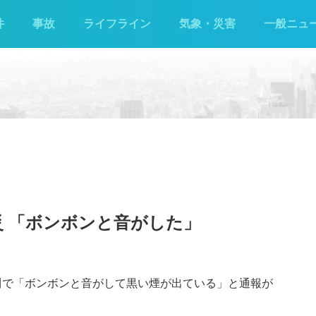
件
事故
ライフライン
気象・災害
一般ニュ
災 「ボンボンと音がした」
子川で「ボンボンと音がして黒い煙が出ている」と通報が