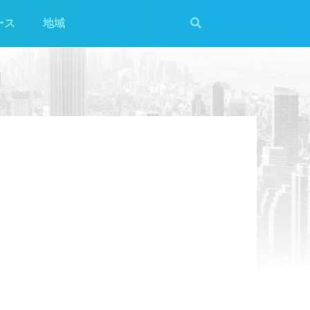
ース
地域