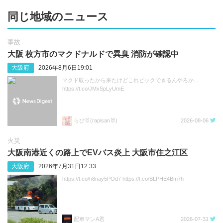
同じ地域のニュース
事故
大阪 枚方市のマクドナルドで異臭 消防が確認中
大阪府
2026年8月6日19:01
マクド取ったから来たけどこれピックできるんやろか…
https://t.co/JMxSpLyUmE
らぴ🐰(rapisan🐰)
2026-08-06
火災
大阪南港近くの路上でEVバス炎上 大阪市住之江区
大阪府
2026年7月31日12:33
https://t.co/h8nay5POd7 https://t.co/BLPHE4Bm7h
配車マンA君
2026-07-31