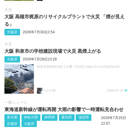
火災
大阪 高槻市梶原のリサイクルプラントで火災 「煙が見え
る」
大阪府
2026年7月30日2:54
火災
大阪 和泉市の学校建設現場で火災 黒煙上がる
大阪府
2026年7月29日13:28
和泉市富秋町付近で火事 7月29日 https://t.co/zDhgTazf1K
ちび148
2026-07-29
一般ニュース
東海道新幹線が運転再開 大雨の影響で一時運転見合わせ
東京都
神奈川県
静岡県
愛知県
滋賀県
2026年7月25日
22:07
京都府
大阪府