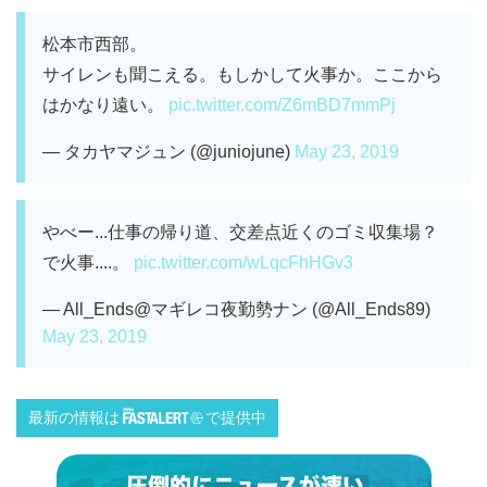
松本市西部。
サイレンも聞こえる。もしかして火事か。ここから
はかなり遠い。
pic.twitter.com/Z6mBD7mmPj
— タカヤマジュン (@juniojune)
May 23, 2019
やべー...仕事の帰り道、交差点近くのゴミ収集場？
で火事....。
pic.twitter.com/wLqcFhHGv3
— All_Ends@マギレコ夜勤勢ナン (@All_Ends89)
May 23, 2019
最新の情報は
で提供中