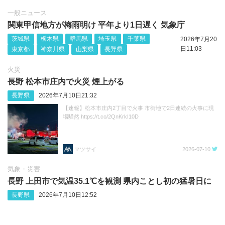
一般ニュース
関東甲信地方が梅雨明け 平年より1日遅く 気象庁
茨城県
栃木県
群馬県
埼玉県
千葉県
2026年7月20
日11:03
東京都
神奈川県
山梨県
長野県
火災
長野 松本市庄内で火災 煙上がる
長野県
2026年7月10日21:32
【速報】松本市庄内2丁目で火事 市街地で2日連続の火事に現
場騒然 https://t.co/2QnKrkI10D
マツサイ
2026-07-10
気象・災害
長野 上田市で気温35.1℃を観測 県内ことし初の猛暑日に
長野県
2026年7月10日12:52