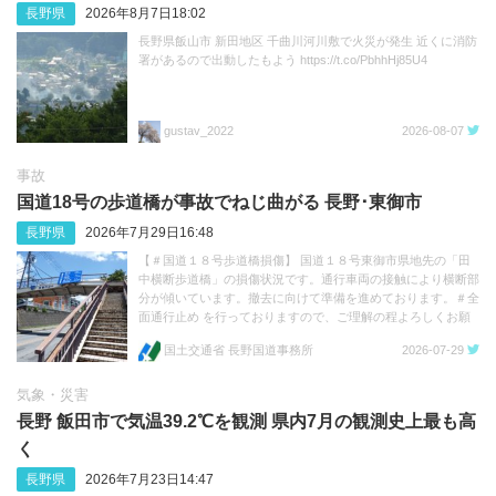
長野県
2026年8月7日18:02
長野県飯山市 新田地区 千曲川河川敷で火災が発生 近くに消防
署があるので出動したもよう https://t.co/PbhhHj85U4
gustav_2022
2026-08-07
事故
国道18号の歩道橋が事故でねじ曲がる 長野･‬東御市
長野県
2026年7月29日16:48
【＃国道１８号歩道橋損傷】 国道１８号東御市県地先の「田
中横断歩道橋」の損傷状況です。通行車両の接触により横断部
分が傾いています。撤去に向けて準備を進めております。＃全
面通行止め を行っておりますので、ご理解の程よろしくお願
いします。 https://t.co/FFvc7Q3mwp https://t.co/1e11TQhkua
国土交通省 長野国道事務所
2026-07-29
気象・災害
長野 飯田市で気温39.2℃を観測 県内7月の観測史上最も高
く
長野県
2026年7月23日14:47