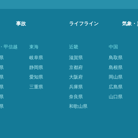
事故
ライフライン
気象・
・甲信越
東海
近畿
中国
県
岐阜県
滋賀県
鳥取県
県
静岡県
京都府
島根県
県
愛知県
大阪府
岡山県
県
三重県
兵庫県
広島県
県
奈良県
山口県
県
和歌山県