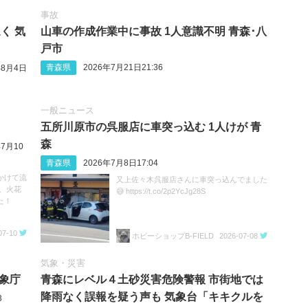
事故
く 気
山車の作成作業中に事故 1人意識不明 青森･八
戸市
青森県
2026年7月21日21:36
年8月4日
一般ニュース
五所川原市の呉服店に車突っ込む 1人けが 青
森
年7月10
青森県
2026年7月8日17:04
かけて流
又上佐々木呉服店さんに車突っ込んでました
、火花
😅 https://t.co/2p2YcJg28S
た！
07-10
ホビーショップB-FIELD
2026-07-08
気象・災害
気象庁
青森にレベル４土砂災害危険警報 市街地では
降雨なく誤報を疑う声も 気象台「キキクルを
3