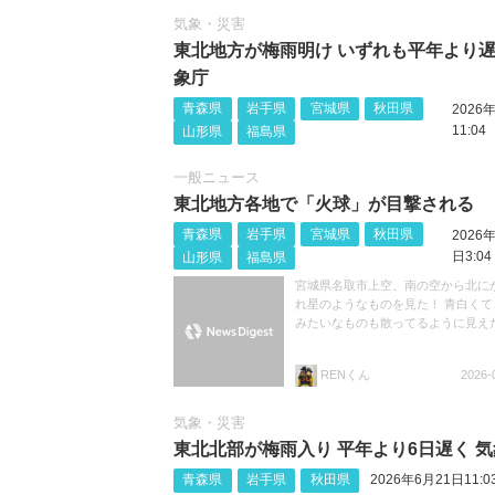
気象・災害
東北地方が梅雨明け いずれも平年より遅
象庁
青森県
岩手県
宮城県
秋田県
2026
11:04
山形県
福島県
一般ニュース
東北地方各地で「火球」が目撃される
青森県
岩手県
宮城県
秋田県
2026
日3:04
山形県
福島県
宮城県名取市上空、南の空から北に
れ星のようなものを見た！ 青白くて
みたいなものも散ってるように見え
RENくん
2026-
気象・災害
東北北部が梅雨入り 平年より6日遅く 
青森県
岩手県
秋田県
2026年6月21日11:0