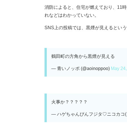
消防によると、住宅が燃えており、11
れなどはわかっていない。
SNS上の投稿では、黒煙が見えるという情報
鶴田町の方角から黒煙が見える
— 青いノッポ (@aoinoppoo)
May 24,
火事か？？？？？
— ハゲちゃんぴんフジタ♡ニコカコ( ◠‿◠ 