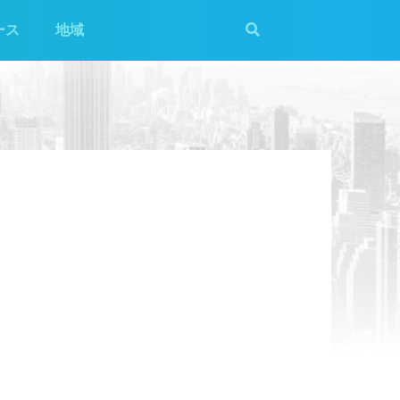
ース
地域