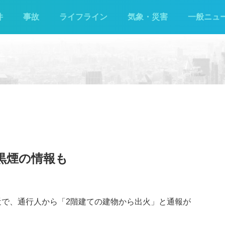
件
事故
ライフライン
気象・災害
一般ニュ
 黒煙の情報も
付近で、通行人から「2階建ての建物から出火」と通報が