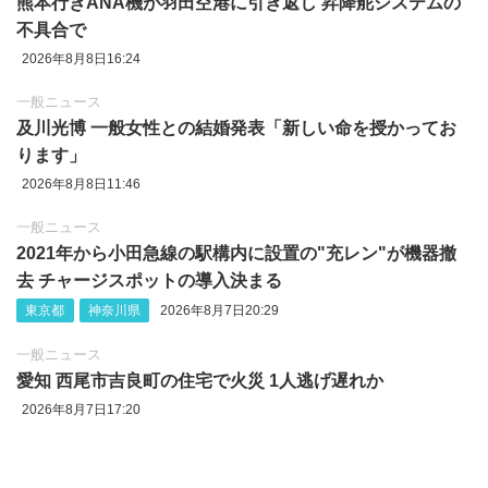
熊本行きANA機が羽田空港に引き返し 昇降舵システムの
不具合で
2026年8月8日16:24
一般ニュース
及川光博 一般女性との結婚発表「新しい命を授かってお
ります」
2026年8月8日11:46
一般ニュース
2021年から小田急線の駅構内に設置の"充レン"が機器撤
去 チャージスポットの導入決まる
東京都
神奈川県
2026年8月7日20:29
一般ニュース
愛知 西尾市吉良町の住宅で火災 1人逃げ遅れか
2026年8月7日17:20