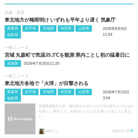
気象・災害
東北地方が梅雨明け いずれも平年より遅く 気象庁
青森県
岩手県
宮城県
秋田県
山形県
2026年8月4日
11:04
福島県
一般ニュース
宮城 丸森町で気温35.3℃を観測 県内ことし初の猛暑日に
宮城県
2026年7月20日11:20
一般ニュース
東北地方各地で「火球」が目撃される
青森県
岩手県
宮城県
秋田県
山形県
2026年7月10日
3:04
福島県
宮城県名取市上空、南の空から北にかけて流れ星のようなもの
を見た！ 青白くて、火花みたいなものも散ってるように見え
た！
RENくん
2026-07-10