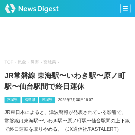
TOP
気象・災害
宮城県
JR常磐線 東海駅〜いわき駅〜原ノ町
駅〜仙台駅間で終日運休
宮城県
福島県
茨城県
2025年7月30日16:07
JR東日本によると、津波警報が発表されている影響で、
常磐線は
東海駅〜いわき駅〜原ノ町駅〜仙台駅間の上下線
で終日運転を取りやめる。（JX通信社/FASTALERT）