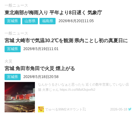
一般ニュース
東北南部が梅雨入り 平年より8日遅く 気象庁
宮城県
山形県
福島県
2026年6月20日11:05
一般ニュース
宮城 大崎市で気温30.2℃を観測 県内ことし初の真夏日に
宮城県
2026年5月19日11:01
火災
宮城 角田市角田で火災 煙上がる
宮城県
2026年5月18日20:58
なんかうるさいなぁと思ったら 近くの数年営業していない店
舗 火事じゃん https://t.co/WbA3sjxeNJ
でゅべる99M2 Aマウント㌠
2026-05-18