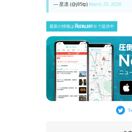
— 星凛 (@j85tp)
March 25, 2026
最新の情報は
で提供中