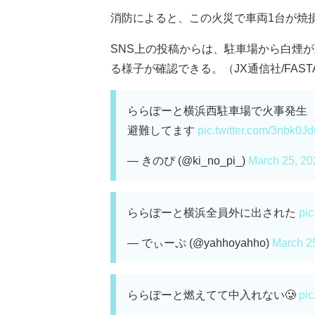
消防によると、この火災で車両1台が焼損
SNS上の投稿からは、駐車場から白煙
る様子が確認できる。（JX通信社/FASTA
ららぽーと横浜西駐車場で火事発生
避難してます
pic.twitter.com/3nbk0J
— きのぴ (@ki_no_pi_)
March 25, 20
ららぽーと横浜全員外に出された
pic
— でぃーぷ (@yahhoyahho)
March 2
ららぽーと燃えてて中入れない🥲
pi