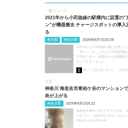
一般ニュース
2021年から小田急線の駅構内に設置の"
ン"が機器撤去 チャージスポットの導入
る
東京都
神奈川県
2026年8月7日20:29
2021年から小田急線の駅に設置して
「充レン」は、このたび小田急電鉄
営方針に伴い、駅構内から設置機器
ることとなりました。
充レン【公式】モバイルバッテリーレンタル
2026-
火災
神奈川 海老名市東柏ケ谷のマンション
炎が上がる
神奈川県
2026年8月2日6:22
海老名市東柏ヶ谷2丁目でで火災。 
がすごい。 全然消化できないみたい
https://t.co/tcgfXoLe6t