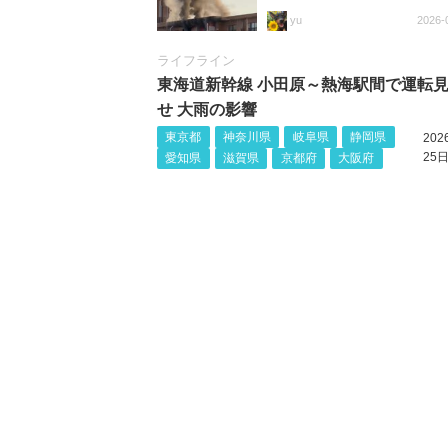
yu
2026-
ライフライン
東海道新幹線 小田原～熱海駅間で運転
せ 大雨の影響
東京都
神奈川県
岐阜県
静岡県
20
25日
愛知県
滋賀県
京都府
大阪府