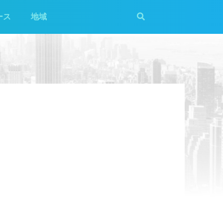
ース
地域