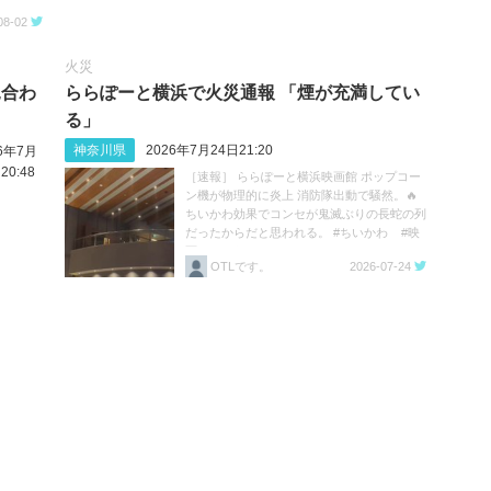
08-02
火災
見合わ
ららぽーと横浜で火災通報 「煙が充満してい
る」
神奈川県
2026年7月24日21:20
26年7月
20:48
［速報］ ららぽーと横浜映画館 ポップコー
ン機が物理的に炎上 消防隊出動で騒然。🔥
ちいかわ効果でコンセが鬼滅ぶりの長蛇の列
だったからだと思われる。 #ちいかわ #映
画ちいかわ https://t.co/HK2ivZFE2B
OTLです。
2026-07-24