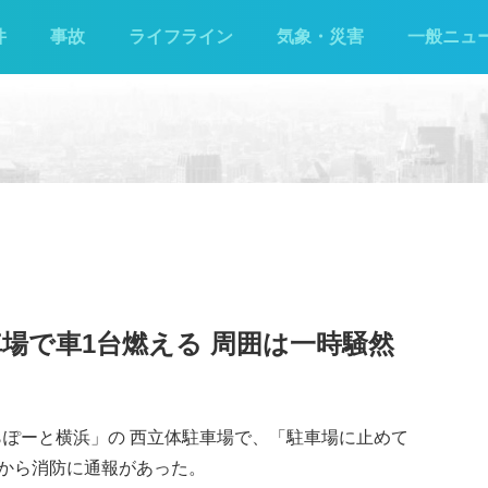
件
事故
ライフライン
気象・災害
一般ニュ
場で車1台燃える 周囲は一時騒然
ららぽーと横浜」の 西立体駐車場で、「駐車場に止めて
から消防に通報があった。