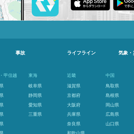
事故
ライフライン
気象・
・甲信越
東海
近畿
中国
県
岐阜県
滋賀県
鳥取県
県
静岡県
京都府
島根県
県
愛知県
大阪府
岡山県
県
三重県
兵庫県
広島県
県
奈良県
山口県
県
和歌山県