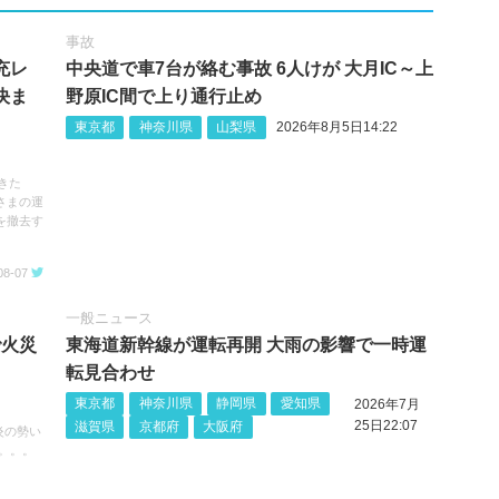
事故
充レ
中央道で車7台が絡む事故 6人けが 大月IC～上
決ま
野原IC間で上り通行止め
東京都
神奈川県
山梨県
2026年8月5日14:22
きた
さまの運
を撤去す
08-07
一般ニュース
で火災
東海道新幹線が運転再開 大雨の影響で一時運
転見合わせ
東京都
神奈川県
静岡県
愛知県
2026年7月
25日22:07
滋賀県
京都府
大阪府
炎の勢い
。。。