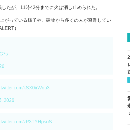
したが、11時42分までに火は消し止められた。
が上がっている様子や、建物から多くの人が避難してい
LERT）
dG7s
26
.twitter.com/kSX0irWou3
5, 2026
c.twitter.com/zP3TYHpsoS