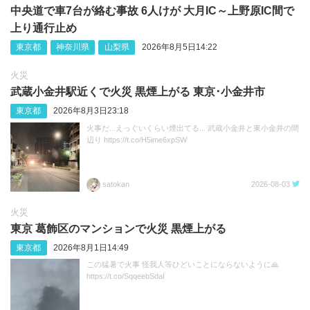
中央道で車7台が絡む事故 6人けが 大月IC～上野原IC間で
上り通行止め
東京都
神奈川県
山梨県
2026年8月5日14:22
火災
武蔵小金井駅近くで火災 黒煙上がる 東京･小金井市
東京都
2026年8月3日23:18
火事だ...えっぐいくらい煙出てる... 武蔵小金井と東小金井の間
辺り https://t.co/H5ime6xpSW
satokan
2026-08-03
火災
東京 葛飾区のマンションで火災 黒煙上がる
東京都
2026年8月1日14:49
この猛暑で火事 怪我人等ひどいことにならないように🙏
https://t.co/SqqeebSdaI