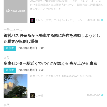
2021年から小田急線の駅に設置してきた「充レン」は、この
たび小田急電鉄さまの運営方針に伴い、駅構内から設置機器を
撤去することとなりました。
充レン【公式】モバイルバッテリーレンタル
2026-08-07
一般ニュース
都営バス 停留所から発車する際に座席を移動しようとし
た乗客が転倒し重傷
東京都
2026年8月5日19:05
火災
多摩センター駅近くでバイクが燃える 炎が上がる 東京
東京都
2026年8月5日17:38
多摩センターで火事してた https://t.co/wo1ADG2xB6
はかせ
2026-08-05
事故