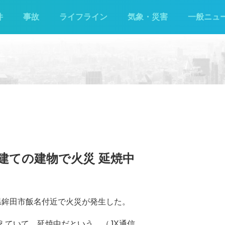
件
事故
ライフライン
気象・災害
一般ニュ
建ての建物で火災 延焼中
城県鉾田市飯名付近で火災が発生した。
燃えていて、延焼中だという。（JX通信