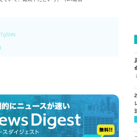
3xTgShN
3