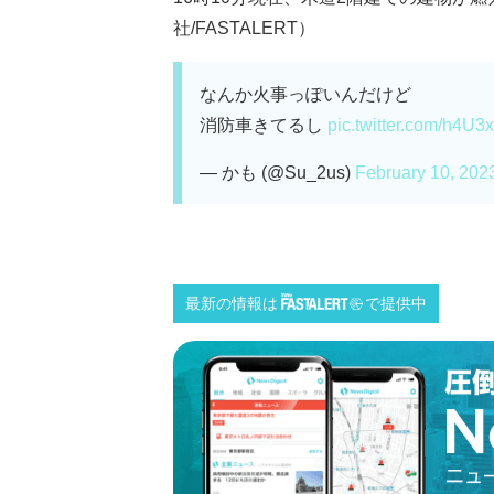
社/FASTALERT）
なんか火事っぽいんだけど
消防車きてるし
pic.twitter.com/h4U
— かも (@Su_2us)
February 10, 202
最新の情報は
で提供中