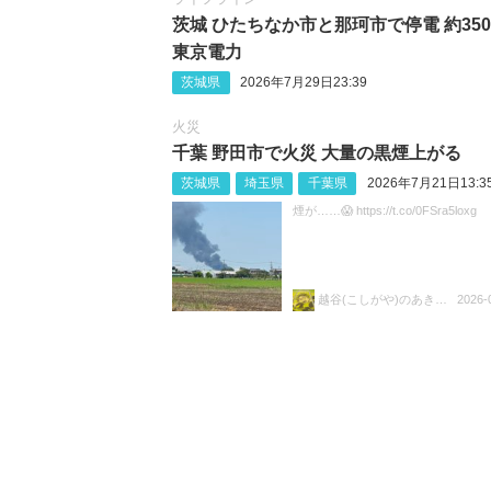
茨城 ひたちなか市と那珂市で停電 約350
東京電力
茨城県
2026年7月29日23:39
火災
千葉 野田市で火災 大量の黒煙上がる
茨城県
埼玉県
千葉県
2026年7月21日13:3
煙が……😱 https://t.co/0FSra5loxg
越谷(こしがや)のあきらちゃん
2026-