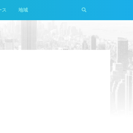
ース
地域