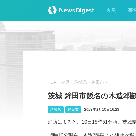
火災
事
TOP
火災
茨城県
鉾田市
茨城 鉾田市飯名の木造2階
茨城県
鉾田市
2023年2月10日16:23
消防によると、10日15時51分頃、茨
16時10分現在、木造2階建ての建物が