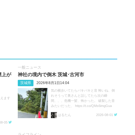
一般ニュース
煙上が
神社の境内で倒木 茨城･古河市
茨城県
2026年8月1日14:04
気の横歩いてたらバキバキと音 怖いね、倒
れそうって奥さんと話してたら次の瞬
見えます
間、、、危機一髪、怖かった。 破裂した音
みたいだった、 https://t.co/QMs6imgGua
はるたん
2026-08-01
08-05
ライフライン