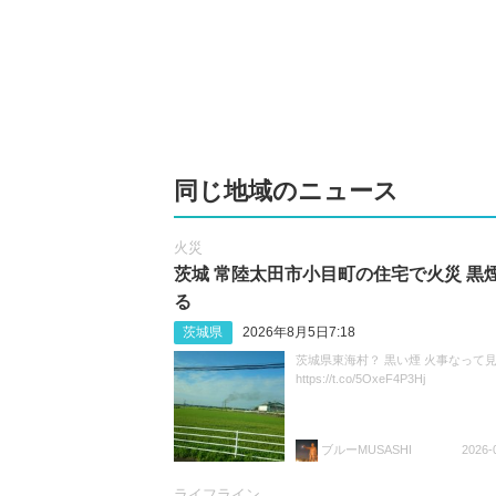
同じ地域のニュース
火災
茨城 常陸太田市小目町の住宅で火災 黒
る
茨城県
2026年8月5日7:18
茨城県東海村？ 黒い煙 火事なって
https://t.co/5OxeF4P3Hj
ブルーMUSASHI
2026-
ライフライン