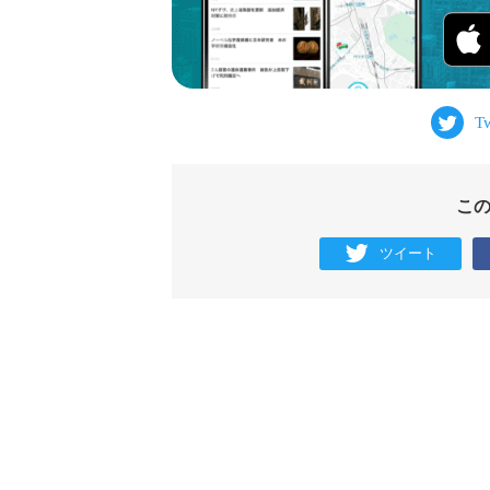
こ
ツイート