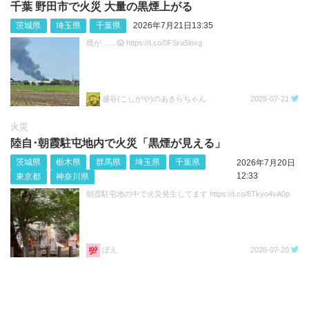
千葉 野田市で火災 大量の黒煙上がる
茨城県
埼玉県
千葉県
2026年7月21日13:35
煙が……😱 https://t.co/0FSra5loxg
越谷(こしがや)のあきらちゃん
2026-07-21
火災
陸自･朝霞駐屯地内で火災「黒煙が見える」
茨城県
栃木県
群馬県
埼玉県
千葉県
2026年7月20日
12:33
東京都
神奈川県
朝霞駐屯地の中で火災発生してます https://t.co/8Tkyo4vA0p
ぼえ
2026-07-20