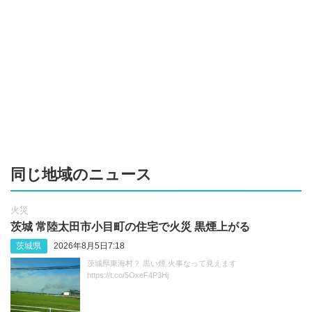
同じ地域のニュース
火災
茨城 常陸太田市小目町の住宅で火災 黒煙上がる
茨城県
2026年8月5日7:18
茨城県東海村？ 黒い煙 火事なって見えます
https://t.co/5OxeF4P3Hj