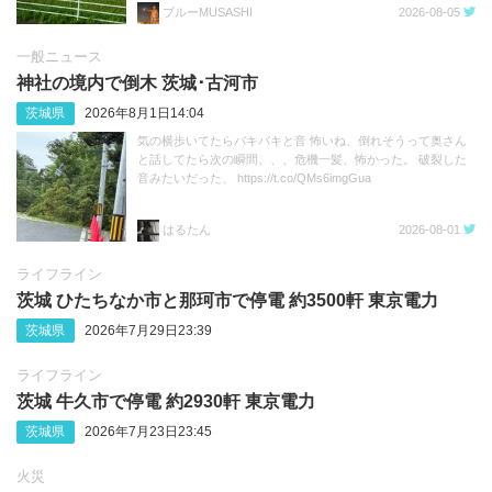
ブルーMUSASHI
2026-08-05
一般ニュース
神社の境内で倒木 茨城･古河市
茨城県
2026年8月1日14:04
気の横歩いてたらバキバキと音 怖いね、倒れそうって奥さん
と話してたら次の瞬間、、、危機一髪、怖かった。 破裂した
音みたいだった、 https://t.co/QMs6imgGua
はるたん
2026-08-01
ライフライン
茨城 ひたちなか市と那珂市で停電 約3500軒 東京電力
茨城県
2026年7月29日23:39
ライフライン
茨城 牛久市で停電 約2930軒 東京電力
茨城県
2026年7月23日23:45
火災