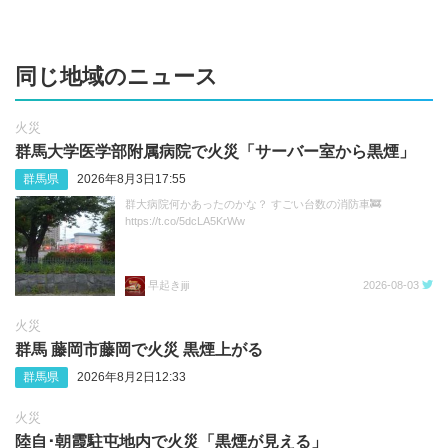
同じ地域のニュース
火災
群馬大学医学部附属病院で火災「サーバー室から黒煙」
群馬県
2026年8月3日17:55
群大病院何かあったのかな？ すごい台数の消防車🚒
https://t.co/5dcLA5KrWw
早起きjiji
2026-08-03
火災
群馬 藤岡市藤岡で火災 黒煙上がる
群馬県
2026年8月2日12:33
火災
陸自･朝霞駐屯地内で火災「黒煙が見える」