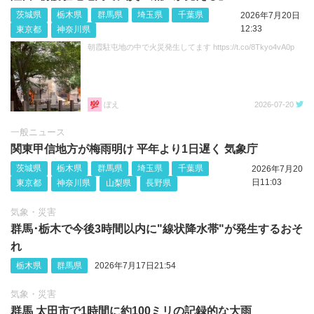
茨城県
栃木県
群馬県
埼玉県
千葉県
2026年7月20日
12:33
東京都
神奈川県
朝霞駐屯地の中で火災発生してます https://t.co/8Tkyo4vA0p
ぼえ
2026-07-20
一般ニュース
関東甲信地方が梅雨明け 平年より1日遅く 気象庁
茨城県
栃木県
群馬県
埼玉県
千葉県
2026年7月20
日11:03
東京都
神奈川県
山梨県
長野県
気象・災害
群馬･栃木で今後3時間以内に"線状降水帯"が発生するおそ
れ
栃木県
群馬県
2026年7月17日21:54
気象・災害
群馬 太田市で1時間に約100ミリの記録的な大雨