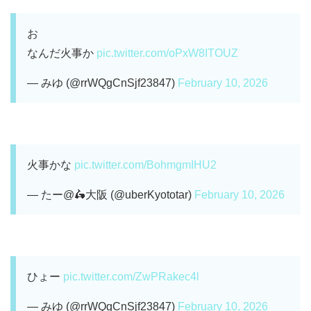
お
なんだ火事か
pic.twitter.com/oPxW8ITOUZ
— みゆ (@rrWQgCnSjf23847)
February 10, 2026
火事かな
pic.twitter.com/BohmgmIHU2
— たー@🛵大阪 (@uberKyototar)
February 10, 2026
ひょー
pic.twitter.com/ZwPRakec4l
— みゆ (@rrWQgCnSjf23847)
February 10, 2026