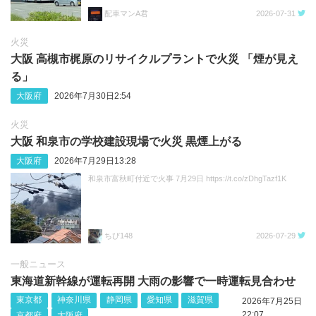
配車マンA君
2026-07-31
火災
大阪 高槻市梶原のリサイクルプラントで火災 「煙が見え
る」
大阪府
2026年7月30日2:54
火災
大阪 和泉市の学校建設現場で火災 黒煙上がる
大阪府
2026年7月29日13:28
和泉市富秋町付近で火事 7月29日 https://t.co/zDhgTazf1K
ちび148
2026-07-29
一般ニュース
東海道新幹線が運転再開 大雨の影響で一時運転見合わせ
東京都
神奈川県
静岡県
愛知県
滋賀県
2026年7月25日
22:07
京都府
大阪府