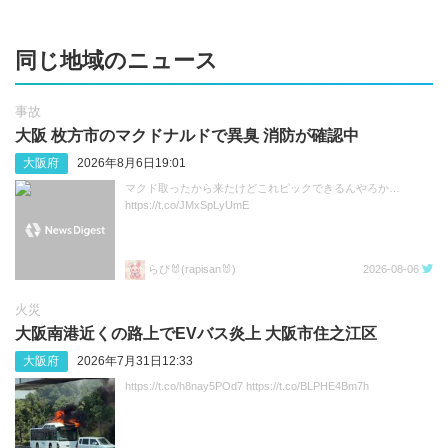
同じ地域のニュース
事故
大阪 枚方市のマクドナルドで異臭 消防が確認中
大阪府
2026年8月6日19:01
マクド取ったから来たけどこれピックできるんやろか…
https://t.co/JMxSpLyUmE
らぴ🐰(rapisan🐰)
2026-08-06
火災
大阪南港近くの路上でEVバス炎上 大阪市住之江区
大阪府
2026年7月31日12:33
https://t.co/h8nay5POd7 https://t.co/BLPHE4Bm7h