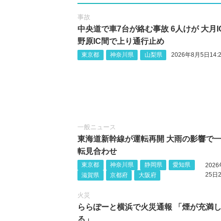
事故
中央道で車7台が絡む事故 6人けが 大月I
野原IC間で上り通行止め
東京都
神奈川県
山梨県
2026年8月5日14:2
一般ニュース
東海道新幹線が運転再開 大雨の影響で
転見合わせ
東京都
神奈川県
静岡県
愛知県
202
25日2
滋賀県
京都府
大阪府
火災
ららぽーと横浜で火災通報 「煙が充満
る」