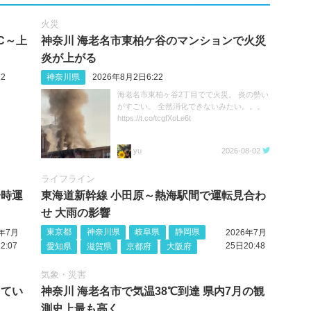
火災
C～上
神奈川 海老名市東柏ケ谷のマンションで火災
炎が上がる
2
神奈川県
2026年8月2日6:22
海老名市東柏ヶ谷2丁目でで火災。 炎の勢い
がすごい。 全然消化できないみたい。。。
https://t.co/tcgfXoLe6t
yu
2026-08-02
ライフライン
一時運
東海道新幹線 小田原～熱海駅間で運転見合わ
せ 大雨の影響
東京都
神奈川県
岐阜県
静岡県
6年7月
2026年7月
2:07
25日20:48
愛知県
滋賀県
京都府
大阪府
気象・災害
してい
神奈川 海老名市で気温38℃到達 県内7月の観
測史上最も高く