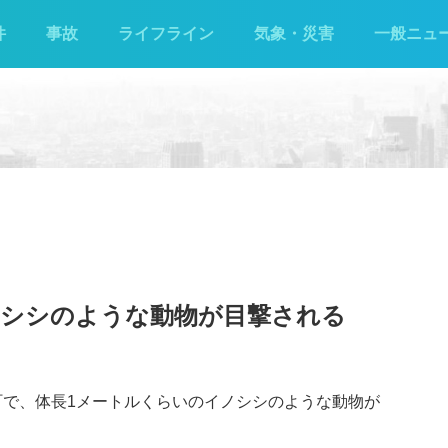
件
事故
ライフライン
気象・災害
一般ニュ
ノシシのような動物が目撃される
川町で、体長1メートルくらいのイノシシのような動物が
）