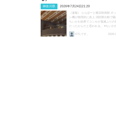
神奈川県
2026年7月24日21:20
［速報］ ららぽーと横浜映画館 ポ
ン機が物理的に炎上 消防隊出動で騒
ちいかわ効果でコンセが鬼滅ぶりの
だったからだと思われる。 #ちいか
画ちいかわ https://t.co/HK2ivZFE2B
OTLです。
2026-