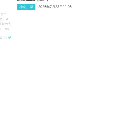
神奈川県
2026年7月23日11:05
ップコー
然。🔥
長蛇の列
わ #映
07-24