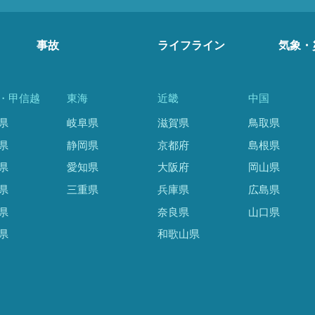
事故
ライフライン
気象・
・甲信越
東海
近畿
中国
県
岐阜県
滋賀県
鳥取県
県
静岡県
京都府
島根県
県
愛知県
大阪府
岡山県
県
三重県
兵庫県
広島県
県
奈良県
山口県
県
和歌山県