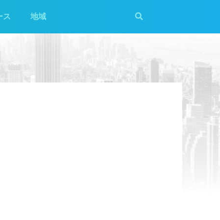
ース
地域