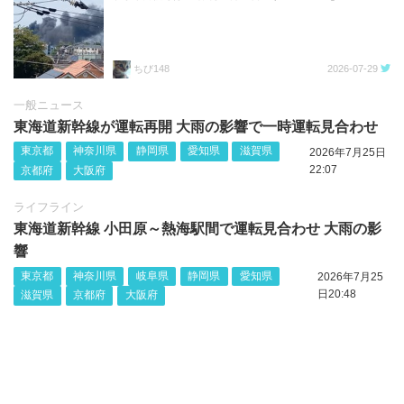
ちび148
2026-07-29
一般ニュース
東海道新幹線が運転再開 大雨の影響で一時運転見合わせ
東京都
神奈川県
静岡県
愛知県
滋賀県
2026年7月25日
22:07
京都府
大阪府
ライフライン
東海道新幹線 小田原～熱海駅間で運転見合わせ 大雨の影
響
東京都
神奈川県
岐阜県
静岡県
愛知県
2026年7月25
日20:48
滋賀県
京都府
大阪府