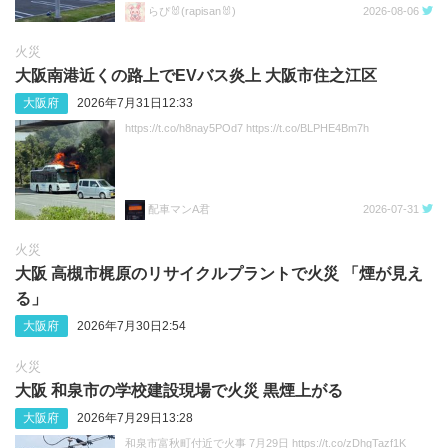
らぴ🐰(rapisan🐰)
2026-08-06
火災
大阪南港近くの路上でEVバス炎上 大阪市住之江区
大阪府
2026年7月31日12:33
https://t.co/h8nay5POd7 https://t.co/BLPHE4Bm7h
配車マンA君
2026-07-31
火災
大阪 高槻市梶原のリサイクルプラントで火災 「煙が見え
る」
大阪府
2026年7月30日2:54
火災
大阪 和泉市の学校建設現場で火災 黒煙上がる
大阪府
2026年7月29日13:28
和泉市富秋町付近で火事 7月29日 https://t.co/zDhgTazf1K