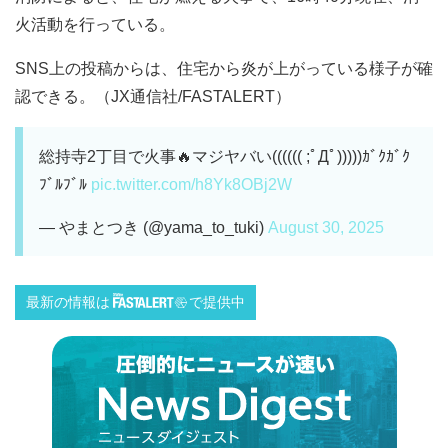
火活動を行っている。
SNS上の投稿からは、住宅から炎が上がっている様子が確
認できる。（JX通信社/FASTALERT）
総持寺2丁目で火事🔥マジヤバい(((((( ;ﾟДﾟ)))))ｶﾞｸｶﾞｸ
ﾌﾞﾙﾌﾞﾙ
pic.twitter.com/h8Yk8OBj2W
— やまとつき (@yama_to_tuki)
August 30, 2025
最新の情報は
で提供中