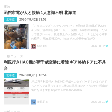
事故
函館市電が人と接触 1人意識不明 北海道
北海道
2026年8月2日23:52
「こりゃ…マズイんでないかい？」 #函館市電 松風町発22時
49分発、湯の川行き8010号。 …突如、五稜郭公園前を出た辺
りで急ブレーキ。 軌道敷上の人を轢いたか…？ しばらく停車
の様子。 現在23時20分。 https://t.co/05MHqV1wVQ
hide‐GS
2026-08-02
一般ニュース
利尻行きHAC機が新千歳空港に着陸 ギア格納ドアに不具
合
北海道
2026年8月1日18:54
JAL2787 利尻行き JA13HC 千歳へのダイバード？のはずがず
っとグルグル回ってます...機体に異常はなさそうなので理由が
気になりますね https://t.co/NXA6dA8dbW
茉莉花茶
2026-08-01
一般ニュース