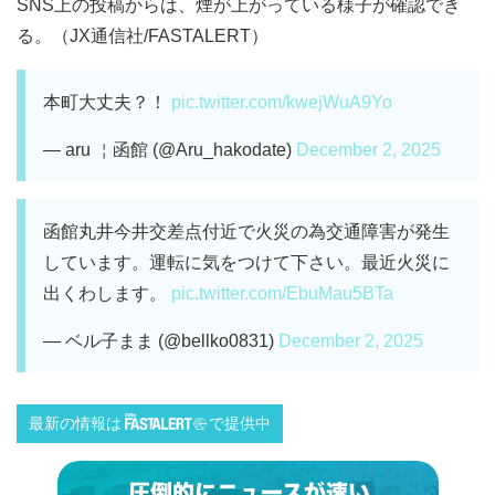
SNS上の投稿からは、煙が上がっている様子が確認でき
る。（JX通信社/FASTALERT）
本町大丈夫？！
pic.twitter.com/kwejWuA9Yo
— aru ￤函館 (@Aru_hakodate)
December 2, 2025
函館丸井今井交差点付近で火災の為交通障害が発生
しています。運転に気をつけて下さい。最近火災に
出くわします。
pic.twitter.com/EbuMau5BTa
— ベル子まま (@bellko0831)
December 2, 2025
最新の情報は
で提供中