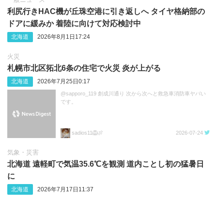
利尻行きHAC機が丘珠空港に引き返しへ タイヤ格納部の
ドアに緩みか 着陸に向けて対応検討中
北海道
2026年8月1日17:24
火災
札幌市北区拓北6条の住宅で火災 炎が上がる
北海道
2026年7月25日0:17
@sapporo_119 創成川通り 次から次へと救急車消防車ヤバい
です。
sadios11🦁🍖
2026-07-24
気象・災害
北海道 遠軽町で気温35.6℃を観測 道内ことし初の猛暑日
に
北海道
2026年7月17日11:37