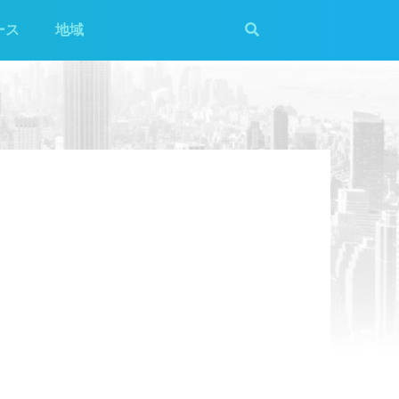
ース
地域