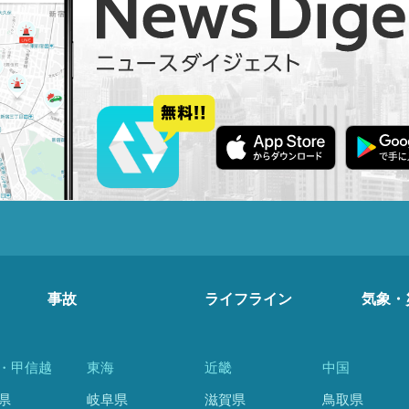
事故
ライフライン
気象・
・甲信越
東海
近畿
中国
県
岐阜県
滋賀県
鳥取県