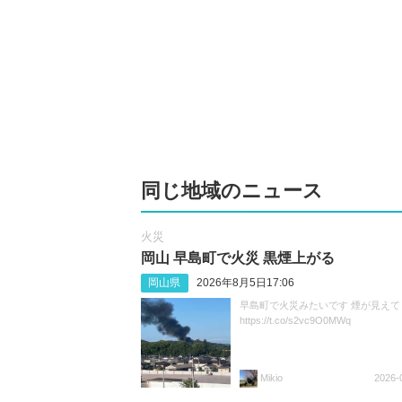
同じ地域のニュース
火災
岡山 早島町で火災 黒煙上がる
岡山県
2026年8月5日17:06
早島町で火災みたいです 煙が見えて
https://t.co/s2vc9O0MWq
Mikio
2026-