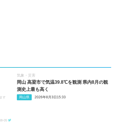
気象・災害
岡山 高梁市で気温39.8℃を観測 県内8月の観
測史上最も高く
岡山県
2026年8月3日15:33
ます
08-05