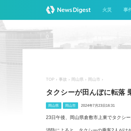
火災
事
TOP
事故
岡山県
岡山市
タクシーが田んぼに転落 乗
岡山県
岡山市
2024年7月23日16:31
23日午後、岡山県倉敷市上東でタクシ
消防によると、タクシーの乗客2人がけ