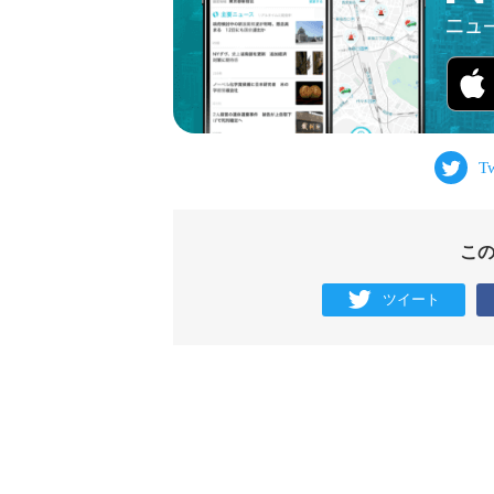
こ
ツイート