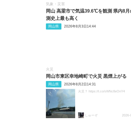
気象・災害
岡山 高梁市で気温39.6℃を観測 県内8
測史上最も高く
岡山県
2026年8月3日14:44
火災
岡山市東区幸地崎町で火災 黒煙上がる
岡山県
2026年8月2日14:31
火災？ https://t.co/sWNc8eOnY4
しゅーぞ
2026-