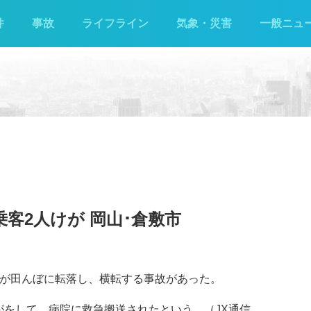
件
事故
ライフライン
気象・災害
一般ニュ
客2人けが 岡山･倉敷市
ーが田んぼに転落し、横転する事故があった。
がをして、病院に救急搬送されたという。（JX通信