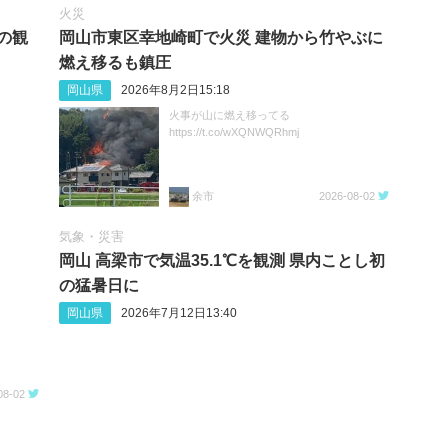
火災
月の観
岡山市東区幸地崎町で火災 建物から竹やぶに
燃え移るも鎮圧
岡山県
2026年8月2日15:18
火事が山に燃え移ってる
https://t.co/wXQNWQRhmj
余市
2026-08-02
気象・災害
岡山 高梁市で気温35.1℃を観測 県内ことし初
の猛暑日に
岡山県
2026年7月12日13:40
08-02