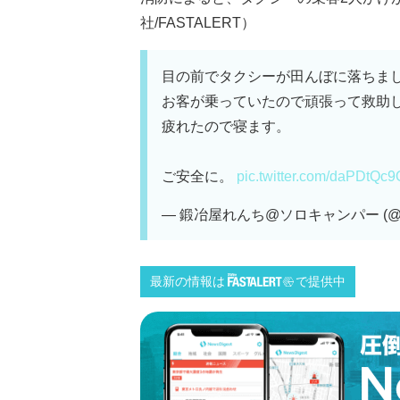
社/FASTALERT）
目の前でタクシーが田んぼに落ちま
お客が乗っていたので頑張って救助
疲れたので寝ます。
ご安全に。
pic.twitter.com/daPDtQc
— 鍛冶屋れんち@ソロキャンパー (@aa
最新の情報は
で提供中