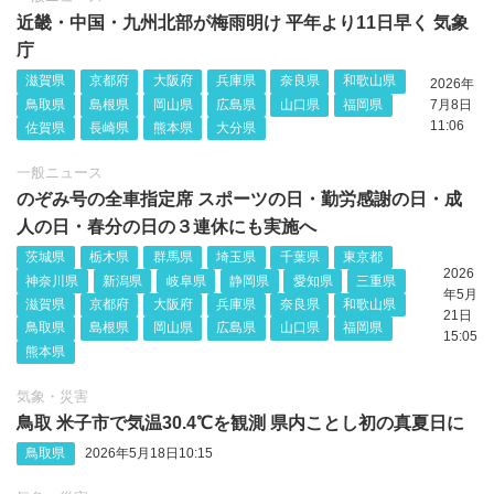
近畿・中国・九州北部が梅雨明け 平年より11日早く 気象
庁
滋賀県
京都府
大阪府
兵庫県
奈良県
和歌山県
2026年
鳥取県
島根県
岡山県
広島県
山口県
福岡県
7月8日
11:06
佐賀県
長崎県
熊本県
大分県
一般ニュース
のぞみ号の全車指定席 スポーツの日・勤労感謝の日・成
人の日・春分の日の３連休にも実施へ
茨城県
栃木県
群馬県
埼玉県
千葉県
東京都
2026
神奈川県
新潟県
岐阜県
静岡県
愛知県
三重県
年5月
滋賀県
京都府
大阪府
兵庫県
奈良県
和歌山県
21日
鳥取県
島根県
岡山県
広島県
山口県
福岡県
15:05
熊本県
気象・災害
鳥取 米子市で気温30.4℃を観測 県内ことし初の真夏日に
鳥取県
2026年5月18日10:15