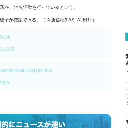
分現在、消火活動を行っているという。
子が確認できる。（JX通信社/FASTALERT）
bZwUk
6, 2025
c.twitter.com/lJSG1QRHLG
2025