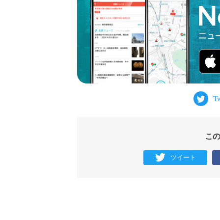
こ
ツイート