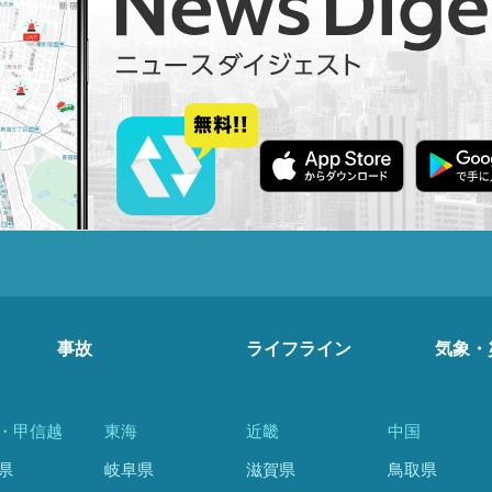
事故
ライフライン
気象・
・甲信越
東海
近畿
中国
県
岐阜県
滋賀県
鳥取県