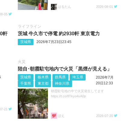
はるたん
2026-08-01
08-05
ライフライン
0軒
茨城 牛久市で停電 約2930軒 東京電力
茨城県
2026年7月23日23:45
火災
陸自･朝霞駐屯地内で火災「黒煙が見える」
5
茨城県
栃木県
群馬県
埼玉県
2026年7月
20日12:33
千葉県
東京都
神奈川県
朝霞駐屯地の中で火災発生してます
https://t.co/8Tkyo4vA0p
07-21
ぼえ
2026-07-20