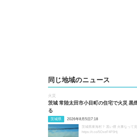
同じ地域のニュース
火災
茨城 常陸太田市小目町の住宅で火災 黒
る
茨城県
2026年8月5日7:18
茨城県東海村？ 黒い煙 火事なって
https://t.co/5OxeF4P3Hj