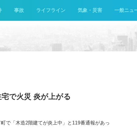
件
事故
ライフライン
気象・災害
一般ニュ
住宅で火災 炎が上がる
富町で「木造2階建てが炎上中」と119番通報があっ