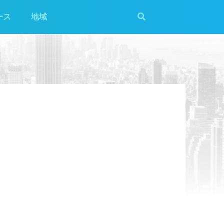
ース
地域