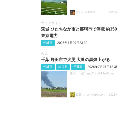
ブルーMUSASHI
2026-
ライフライン
茨城 ひたちなか市と那珂市で停電 約350
東京電力
茨城県
2026年7月29日23:39
火災
千葉 野田市で火災 大量の黒煙上がる
茨城県
埼玉県
千葉県
2026年7月21日13:3
煙が……😱 https://t.co/0FSra5loxg
越谷(こしがや)のあきらちゃん
2026-