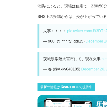
消防によると、現場は住宅で、23時50
SNS上の投稿からは、炎が上がっている様
火事！！！！
pic.twitter.com/J93DT
— 900 (@Infinity_gdr15)
December 2
茨城県常陸大宮市にて、現在火事
pi
— 春 (@Akky040105)
December 26, 
最新の情報は
で提供中