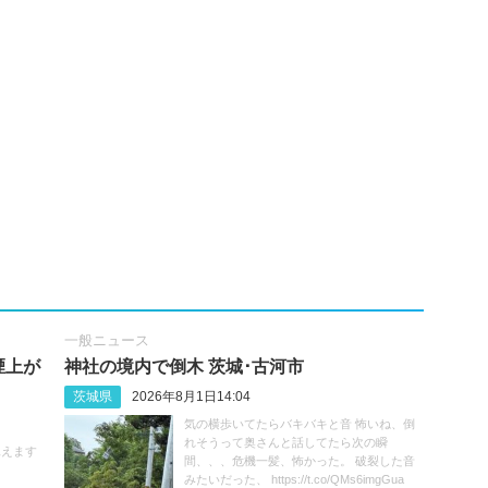
一般ニュース
煙上が
神社の境内で倒木 茨城･古河市
茨城県
2026年8月1日14:04
気の横歩いてたらバキバキと音 怖いね、倒
れそうって奥さんと話してたら次の瞬
見えます
間、、、危機一髪、怖かった。 破裂した音
みたいだった、 https://t.co/QMs6imgGua