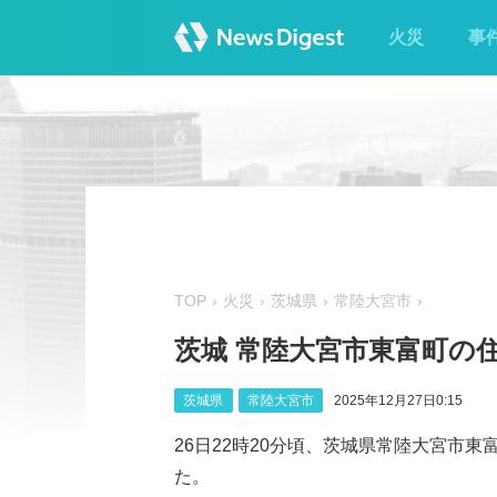
火災
事
TOP
火災
茨城県
常陸大宮市
茨城 常陸大宮市東富町の
茨城県
常陸大宮市
2025年12月27日0:15
26日22時20分頃、茨城県常陸大宮市東
た。