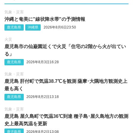
気象・災害
沖縄‪と奄美に"線状降水帯"の予測情報
鹿児島県
沖縄県
2026年8月6日23:50
火災
鹿児島市の仙巌園近くで火災「住宅の2階から火が出てい
る」
鹿児島県
2026年8月3日16:28
気象・災害
鹿児島 肝付町で気温38.7℃を観測 薩摩･大隅地方観測史上
最も高く
鹿児島県
2026年8月2日13:18
気象・災害
鹿児島 屋久島町で気温36℃到達 種子島･屋久島地方の観測
史上最高気温を更新
鹿児島県
2026年8月2日13:08