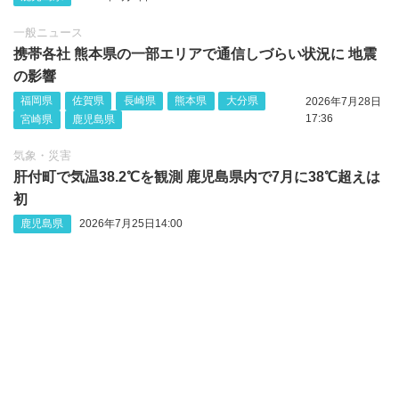
一般ニュース
携帯各社 熊本県の一部エリアで通信しづらい状況に 地震
の影響
福岡県
佐賀県
長崎県
熊本県
大分県
2026年7月28日
17:36
宮崎県
鹿児島県
気象・災害
肝付町で気温38.2℃を観測 鹿児島県内で7月に38℃超えは
初
鹿児島県
2026年7月25日14:00